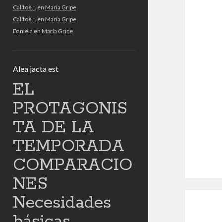
Calítoe.:.
en
María Gripe
Calítoe.:.
en
María Gripe
Daniela
en
María Gripe
Alea jacta est
EL
PROTAGONIS
TA DE LA
TEMPORADA
COMPARACIO
NES
Necesidades
básicas