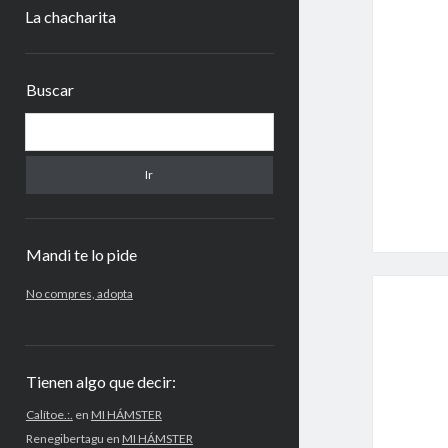
La chacharita
Barra
Buscar
lateral
Buscar
Mandi te lo pide
No compres, adopta
Tienen algo que decir:
Calítoe.:.
en
MI HÁMSTER
Renegibertagu
en
MI HÁMSTER