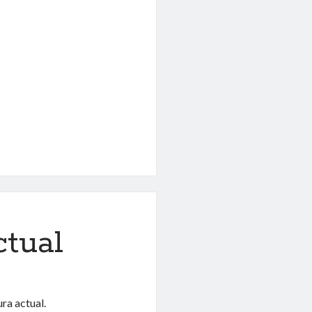
ctual
ura actual.