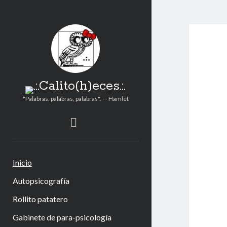
.:.Cal
Entr
.:.Calito(h)eces.:.
"Palabras, palabras, palabras". — Hamlet
instagram
Inicio
Autopsicografía
Rollito patatero
Gabinete de para-psicología