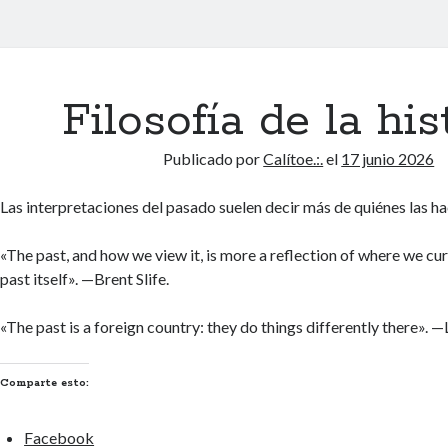
ito(h)eces.:.
adas
Filosofía de la his
Publicado por
Calítoe.:.
el
17 junio 2026
Las interpretaciones del pasado suelen decir más de quiénes las h
«The past, and how we view it, is more a reflection of where we cur
past itself». —Brent Slife.
«The past is a foreign country: they do things differently there». —
Comparte esto:
Facebook