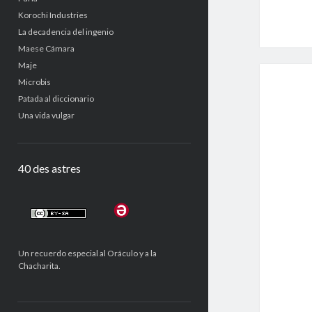
Korochi Industries
La decadencia del ingenio
Maese Cámara
Maje
Microbis
Patada al diccionario
Una vida vulgar
40 des astres
Un recuerdo especial al Oráculo y a la
Chacharita.