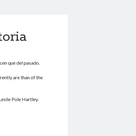
toria
acen que del pasado.
rently are than of the
Leslie Pole Hartley.