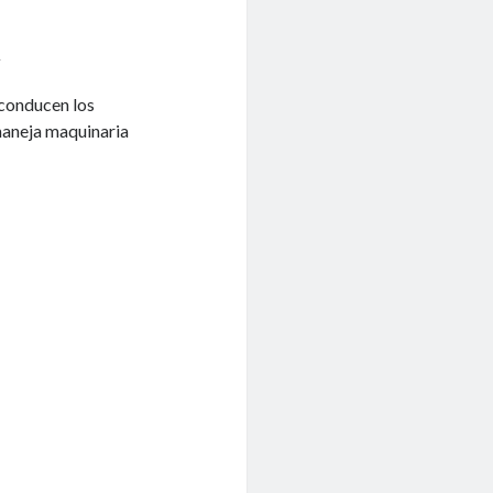
5
 conducen los
maneja maquinaria