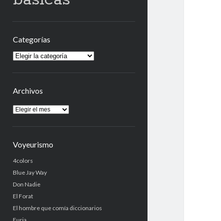
Categorías
Categorías
Archivos
Archivos
Voyeurismo
4colors
Blue Jay Way
Don Nadie
El Forat
El hombre que comía diccionarios
Furia