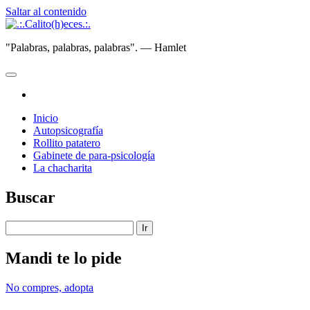
Saltar al contenido
.:.Calito(h)eces.:.
"Palabras, palabras, palabras". — Hamlet
abrir
menú
instagram
principal
Inicio
Autopsicografía
Rollito patatero
Gabinete de para-psicología
La chacharita
Barra
Buscar
lateral
Buscar
Mandi te lo pide
No compres, adopta