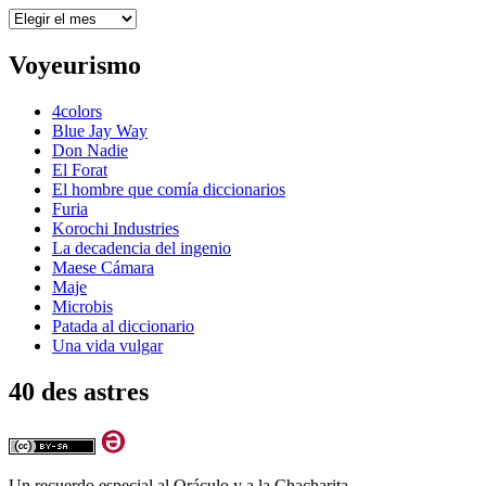
Archivos
Voyeurismo
4colors
Blue Jay Way
Don Nadie
El Forat
El hombre que comía diccionarios
Furia
Korochi Industries
La decadencia del ingenio
Maese Cámara
Maje
Microbis
Patada al diccionario
Una vida vulgar
40 des astres
Un recuerdo especial al Oráculo y a la Chacharita.