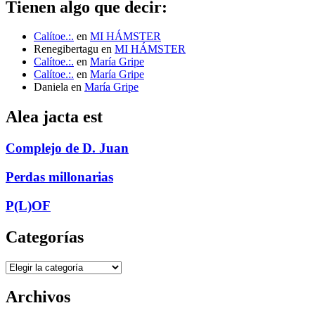
Tienen algo que decir:
Calítoe.:.
en
MI HÁMSTER
Renegibertagu
en
MI HÁMSTER
Calítoe.:.
en
María Gripe
Calítoe.:.
en
María Gripe
Daniela
en
María Gripe
Alea jacta est
Complejo de D. Juan
Perdas millonarias
P(L)OF
Categorías
Categorías
Archivos