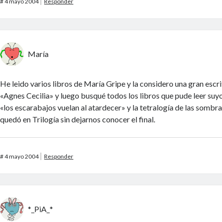
#
4 mayo 2004
Responder
María
He leido varios libros de María Gripe y la considero una gran escr
«Agnes Cecilia» y luego busqué todos los libros que pude leer suyo
«los escarabajos vuelan al atardecer» y la tetralogía de las sombr
quedó en Trilogía sin dejarnos conocer el final.
#
4 mayo 2004
Responder
*_PiA_*