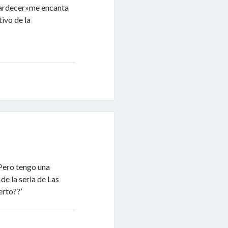
atardecer»me encanta
ivo de la
Pero tengo una
e la seria de Las
erto??’