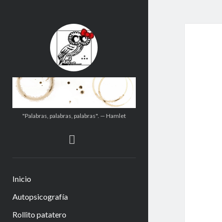
.:.Calito(h)eces.:.
"Palabras, palabras, palabras". — Hamlet
instagram
Inicio
Autopsicografía
Rollito patatero