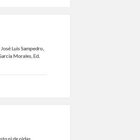
e José Luis Sampedro,
 García Morales, Ed.
to ni de oidas.