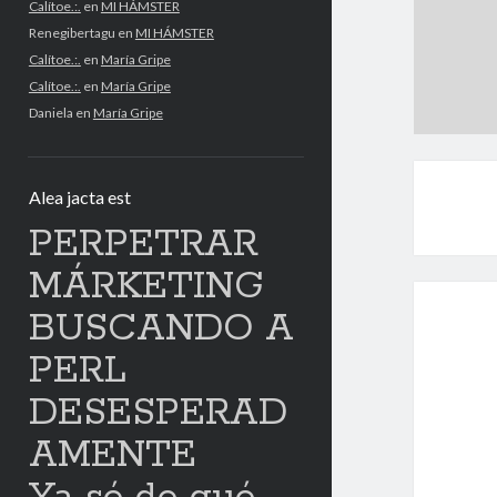
Calítoe.:.
en
MI HÁMSTER
Renegibertagu
en
MI HÁMSTER
Calítoe.:.
en
María Gripe
Calítoe.:.
en
María Gripe
Daniela
en
María Gripe
Alea jacta est
PERPETRAR
MÁRKETING
BUSCANDO A
PERL
DESESPERAD
AMENTE