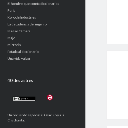
El hombre que comía diccionarios
Furia
Korochi Industries
La decadencia del ingenio
Maese Cámara
Maje
Microbis
Patada al diccionario
Una vida vulgar
40 des astres
Un recuerdo especial al Oráculo y a la
Chacharita.