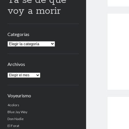
Ya sé de qué
voy a morir
Categorías
Categorías
Archivos
Archivos
Voyeurismo
4colors
Blue Jay Way
Don Nadie
El Forat