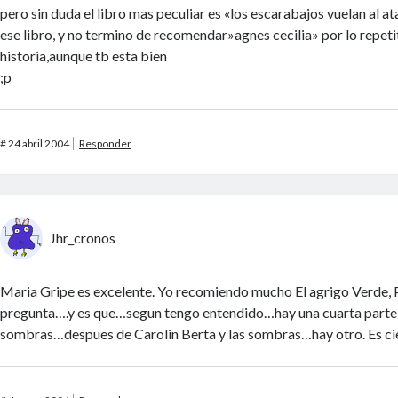
pero sin duda el libro mas peculiar es «los escarabajos vuelan al 
ese libro, y no termino de recomendar»agnes cecilia» por lo repetit
historia,aunque tb esta bien
;p
#
24 abril 2004
Responder
Jhr_cronos
Maria Gripe es excelente. Yo recomiendo mucho El agrigo Verde, 
pregunta….y es que…segun tengo entendido…hay una cuarta parte d
sombras…despues de Carolin Berta y las sombras…hay otro. Es ci