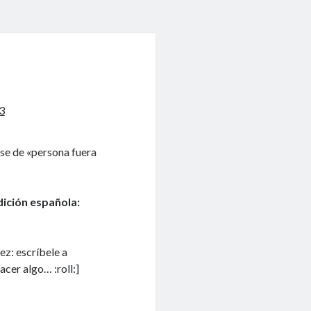
3
rse de «persona fuera
Edición española:
z: escríbele a
cer algo… :roll:]