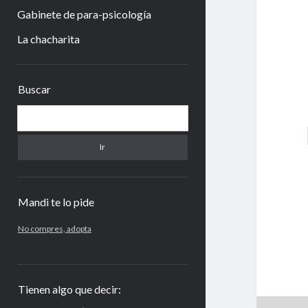
Gabinete de para-psicología
La chacharita
Barra
Buscar
lateral
Buscar
Mandi te lo pide
No compres, adopta
Tienen algo que decir: