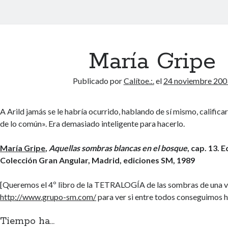
María Gripe
Publicado por
Calítoe.:.
el
24 noviembre 200
A Arild jamás se le habría ocurrido, hablando de sí mismo, califica
de lo común». Era demasiado inteligente para hacerlo.
María Gripe
,
Aquellas sombras blancas en el bosque
, cap. 13. 
Colección Gran Angular, Madrid, ediciones SM, 1989
[Queremos el 4º libro de la TETRALOGÍA de las sombras de una ve
http://www.grupo-sm.com/
para ver si entre todos conseguimos ha
Tiempo ha...