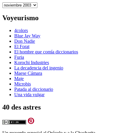
Archivos
Voyeurismo
4colors
Blue Jay Way
Don Nadie
El Forat
El hombre que comía diccionarios
Furia
Korochi Industries
La decadencia del ingenio
Maese Cámara
Maje
Microbis
Patada al diccionario
Una vida vulgar
40 des astres
Un recuerdo especial al Oráculo y a la Chacharita.