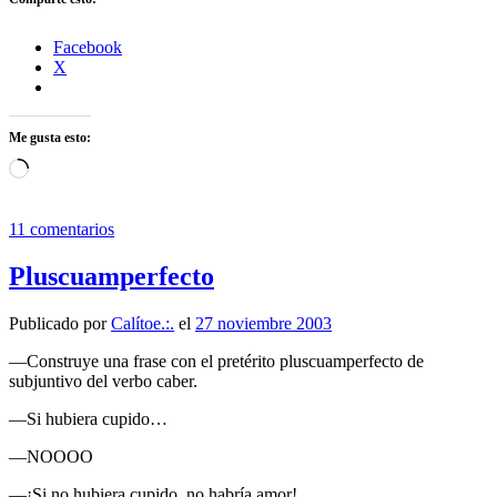
Facebook
X
Me gusta esto:
Cargando...
11 comentarios
Pluscuamperfecto
Publicado por
Calítoe.:.
el
27 noviembre 2003
—Construye una frase con el pretérito pluscuamperfecto de
subjuntivo del verbo caber.
—Si hubiera cupido…
—NOOOO
—¡Si no hubiera cupido, no habría amor!.