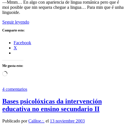
—Mmm… En algo con apariencia de lingua románica pero que é
moi posible que nin sequera chegue a lingua… Para min que é unha
linguoide.
Bases
Seguir leyendo
psicolóxicas
Comparte esto:
da
intervención
educativa
Facebook
no
X
ensino
secundario
III
Me gusta esto:
Cargando...
4 comentarios
Bases psicolóxicas da intervención
educativa no ensino secundario II
Publicado por
Calítoe.:.
el
13 noviembre 2003