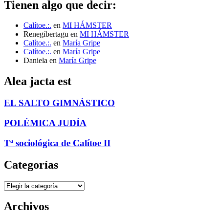
Tienen algo que decir:
Calítoe.:.
en
MI HÁMSTER
Renegibertagu
en
MI HÁMSTER
Calítoe.:.
en
María Gripe
Calítoe.:.
en
María Gripe
Daniela
en
María Gripe
Alea jacta est
EL SALTO GIMNÁSTICO
POLÉMICA JUDÍA
Tª sociológica de Calítoe II
Categorías
Categorías
Archivos