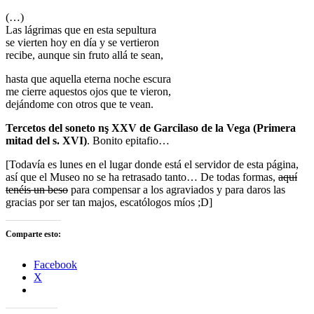
(…)
Las lágrimas que en esta sepultura
se vierten hoy en día y se vertieron
recibe, aunque sin fruto allá te sean,
hasta que aquella eterna noche escura
me cierre aquestos ojos que te vieron,
dejándome con otros que te vean.
Tercetos del soneto nş XXV de Garcilaso de la Vega (Primera
mitad del s. XVI)
. Bonito epitafio…
[Todavía es lunes en el lugar donde está el servidor de esta página,
así que el Museo no se ha retrasado tanto… De todas formas,
aquí
tenéis un beso
para compensar a los agraviados y para daros las
gracias por ser tan majos, escatólogos míos ;D]
Comparte esto:
Facebook
X