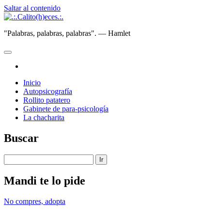
Saltar al contenido
.:.Calito(h)eces.:.
"Palabras, palabras, palabras". — Hamlet
abrir
menú
instagram
principal
Inicio
Autopsicografía
Rollito patatero
Gabinete de para-psicología
La chacharita
Barra
Buscar
lateral
Buscar
Mandi te lo pide
No compres, adopta