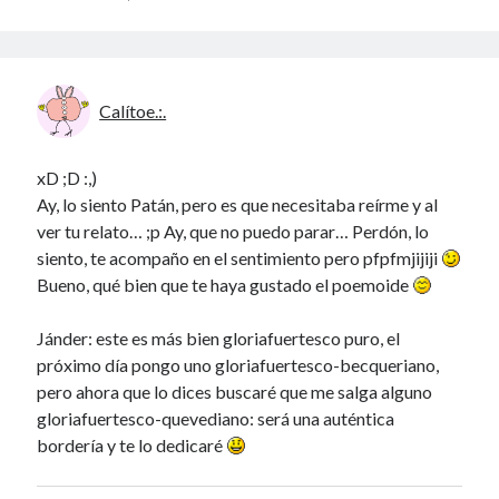
Calítoe.:.
xD ;D :,)
Ay, lo siento Patán, pero es que necesitaba reírme y al
ver tu relato… ;p Ay, que no puedo parar… Perdón, lo
siento, te acompaño en el sentimiento pero pfpfmjijiji
Bueno, qué bien que te haya gustado el poemoide
Jánder: este es más bien gloriafuertesco puro, el
próximo día pongo uno gloriafuertesco-becqueriano,
pero ahora que lo dices buscaré que me salga alguno
gloriafuertesco-quevediano: será una auténtica
bordería y te lo dedicaré