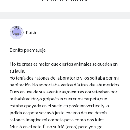
40 des astres
Patán
Bonito poema,jeje.
Un recuerdo especial al Oráculo y a la Chacharita.
No te creas,es mejor que ciertos animales se queden en
su jaula.
IBSN: Número de serie de blogs de Internet
Yo tenía dos ratones de laboratorio y los soltaba por mi
habitación.No soportaba verlos día tras día ahí metidos.
00-22-05-2002
Pues en una de sus aventuras,mientras correteaban por
mi habitación,yo golpeé sin querer mi carpeta,que
estaba apoyada en el suelo en posición vertical,y la
jodida carpeta se cayó justo encima de uno de mis
ratones.Imagina,mi carpeta pesa como dos kilos…
Murió en el acto.Él no sufrió (creo) pero yo sigo