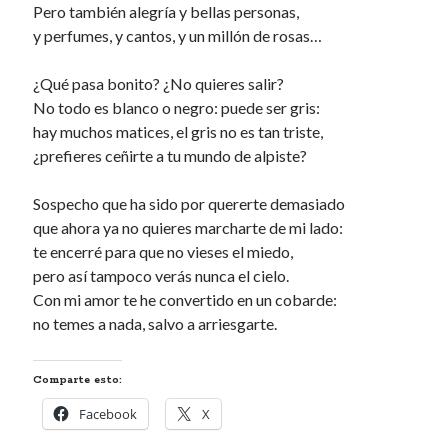
Pero también alegría y bellas personas,
Renegibertagu
en
MI HÁMSTER
y perfumes, y cantos, y un millón de rosas…
Calítoe.:.
en
María Gripe
Calítoe.:.
en
María Gripe
¿Qué pasa bonito? ¿No quieres salir?
Daniela
en
María Gripe
No todo es blanco o negro: puede ser gris:
hay muchos matices, el gris no es tan triste,
¿prefieres ceñirte a tu mundo de alpiste?
Alea jacta est
Enemigos íntimos
Sospecho que ha sido por quererte demasiado
que ahora ya no quieres marcharte de mi lado:
COMPLEJO DE POLLYANNA
te encerré para que no vieses el miedo,
No-tan-fácil
pero así tampoco verás nunca el cielo.
Con mi amor te he convertido en un cobarde:
no temes a nada, salvo a arriesgarte.
Categorías
Categorías
Comparte esto:
Facebook
X
Archivos