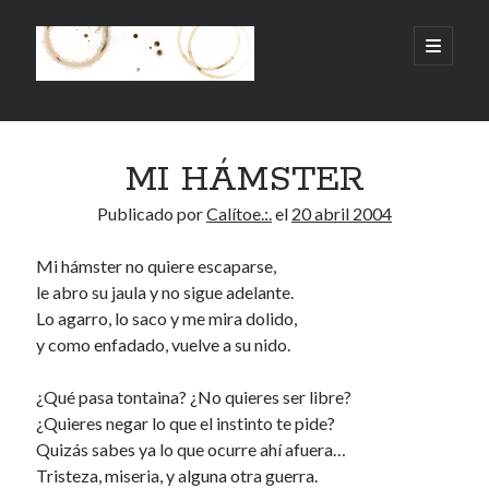
.:.Calito(h)eces.:.
abrir
menú
principa
Barra
Buscar
lateral
MI HÁMSTER
Buscar
Publicado por
Calítoe.:.
el
20 abril 2004
Mi hámster no quiere escaparse,
le abro su jaula y no sigue adelante.
Mandi te lo pide
Lo agarro, lo saco y me mira dolido,
y como enfadado, vuelve a su nido.
No compres, adopta
¿Qué pasa tontaina? ¿No quieres ser libre?
¿Quieres negar lo que el instinto te pide?
Quizás sabes ya lo que ocurre ahí afuera…
Tienen algo que decir:
Tristeza, miseria, y alguna otra guerra.
Calítoe.:.
en
MI HÁMSTER