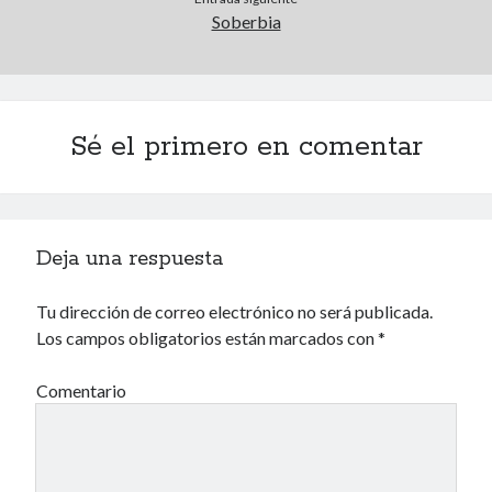
Soberbia
Archivos
Archivos
Sé el primero en comentar
Voyeurismo
4colors
Blue Jay Way
Don Nadie
Deja una respuesta
El Forat
El hombre que comía diccionarios
Tu dirección de correo electrónico no será publicada.
Furia
Los campos obligatorios están marcados con
*
Korochi Industries
La decadencia del ingenio
Comentario
Maese Cámara
Maje
Microbis
Patada al diccionario