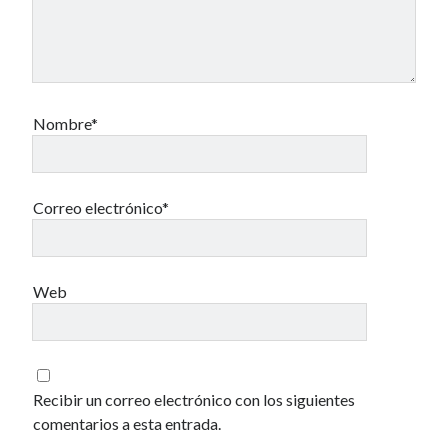
Una vida vulgar
40 des astres
Nombre*
Un recuerdo especial al Oráculo y a la Chacharita.
Correo electrónico*
IBSN: Número de serie de blogs de Internet
Web
00-22-05-2002
Recibir un correo electrónico con los siguientes
comentarios a esta entrada.