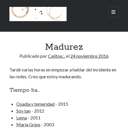
.:.Calito(h)eces.:.
abrir
menú
principa
Barra
Buscar
lateral
Madurez
Buscar
Publicado por
Calítoe.:.
el
24 noviembre 2016
Tardé varias horas en empezar a hablar del incidente en
las redes. Creo que estoy madurando.
Mandi te lo pide
Tiempo ha...
No compres, adopta
Osadía y temeridad
- 2015
Soy tan
- 2012
Lema
- 2011
Tienen algo que decir:
María Gripe
- 2003
Calítoe.:.
en
MI HÁMSTER