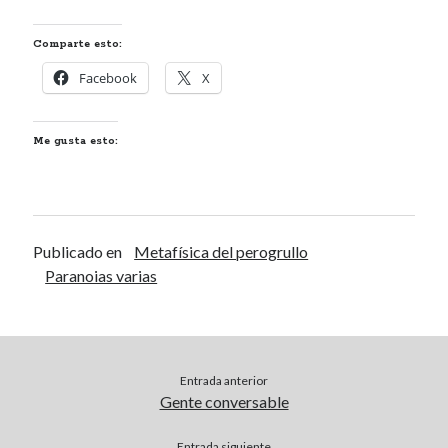
Renegibertagu
en
MI HÁMSTER
Comparte esto:
Calítoe.:.
en
María Gripe
Calítoe.:.
en
María Gripe
Facebook
X
Daniela
en
María Gripe
Me gusta esto:
Alea jacta est
Aburridos
TODO SEA POR LOS CIEN
Publicado en
Metafísica del perogrullo
AÑOS
Paranoias varias
Ciclotímica perdida
Categorías
Entrada anterior
Categorías
Gente conversable
Entrada siguiente