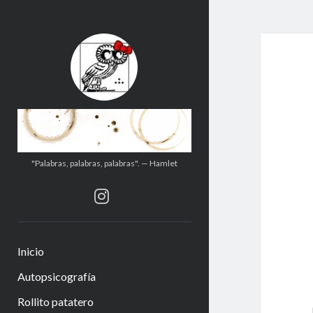
.:.Calito(h)eces.:.
"Palabras, palabras, palabras". — Hamlet
instagram
Inicio
Autopsicografía
Rollito patatero