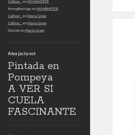
Calítoe.:.
en
MI HÁMSTER
Renegibertagu
en
MI HÁMSTER
Calítoe.:.
en
María Gripe
Calítoe.:.
en
María Gripe
Daniela
en
María Gripe
Alea jacta est
Pintada en
Pompeya
A VER SI
CUELA
FASCINANTE