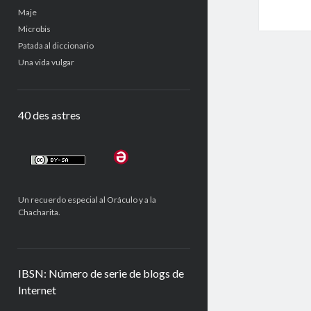
Maje
Microbis
Patada al diccionario
Una vida vulgar
40 des astres
Un recuerdo especial al Oráculo y a la
Chacharita.
IBSN: Número de serie de blogs de
Internet