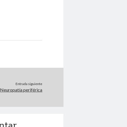
Entrada siguiente
Neuropatía periférica
ntar