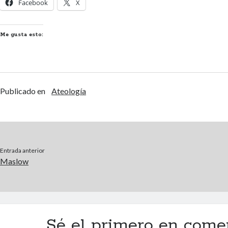
Facebook
X
Me gusta esto:
Publicado en
Ateología
Entrada anterior
Maslow
Sé el primero en come