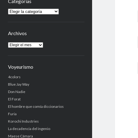
Categorías
Categorías
Archivos
Archivos
Voyeurismo
4colors
Blue Jay Way
Don Nadie
El Forat
El hombre que comía diccionarios
Furia
Korochi Industries
La decadencia del ingenio
Maese Cámara