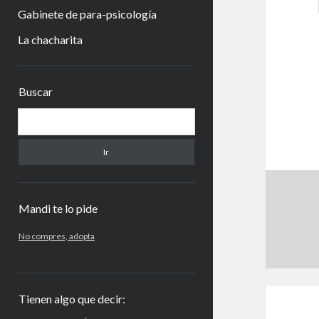
Gabinete de para-psicología
La chacharita
Barra
Buscar
lateral
Buscar
Mandi te lo pide
No compres, adopta
Tienen algo que decir: