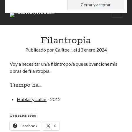
.:.Calito(h)eces.:.
abrir
Barra
menú
princip
Buscar
lateral
Filantropía
Buscar
Publicado por
Calítoe.:.
el
13 enero 2024
Voy a necesitar un/a filántropo/a que subvencione mis
obras de filantropía.
Mandi te lo pide
Tiempo ha...
No compres, adopta
Hablar y callar
- 2012
Tienen algo que decir:
Comparte esto:
Calítoe.:.
en
MI HÁMSTER
Facebook
X
Renegibertagu
en
MI HÁMSTER