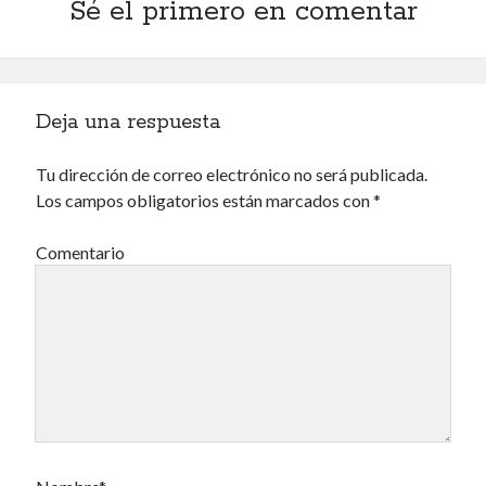
Sé el primero en comentar
Voyeurismo
Deja una respuesta
4colors
Blue Jay Way
Don Nadie
Tu dirección de correo electrónico no será publicada.
El Forat
Los campos obligatorios están marcados con
*
El hombre que comía diccionarios
Furia
Comentario
Korochi Industries
La decadencia del ingenio
Maese Cámara
Maje
Microbis
Patada al diccionario
Una vida vulgar