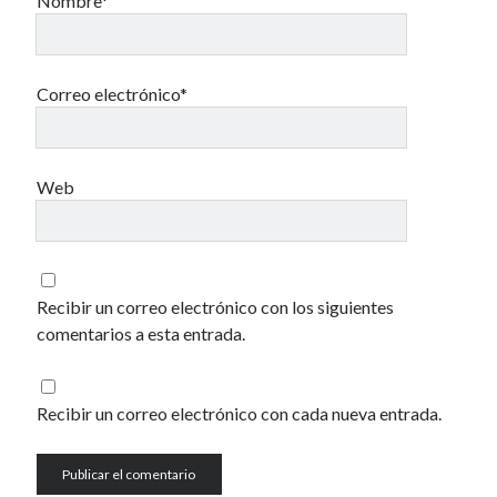
Nombre*
40 des astres
Correo electrónico*
Un recuerdo especial al Oráculo y a la Chacharita.
Web
IBSN: Número de serie de blogs de Internet
00-22-05-2002
Recibir un correo electrónico con los siguientes
comentarios a esta entrada.
Recibir un correo electrónico con cada nueva entrada.