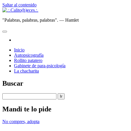
Saltar al contenido
.:.Calito(h)eces.:.
"Palabras, palabras, palabras". — Hamlet
abrir
menú
instagram
principal
Inicio
Autopsicografía
Rollito patatero
Gabinete de para-psicología
La chacharita
Barra
Buscar
lateral
Buscar
Mandi te lo pide
No compres, adopta