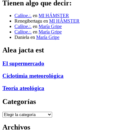
Tienen algo que decir:
Calítoe.:.
en
MI HÁMSTER
Renegibertagu
en
MI HÁMSTER
Calítoe.:.
en
María Gripe
Calítoe.:.
en
María Gripe
Daniela
en
María Gripe
Alea jacta est
El supermercado
Ciclotimia meteorológica
Teoría ateológica
Categorías
Categorías
Archivos