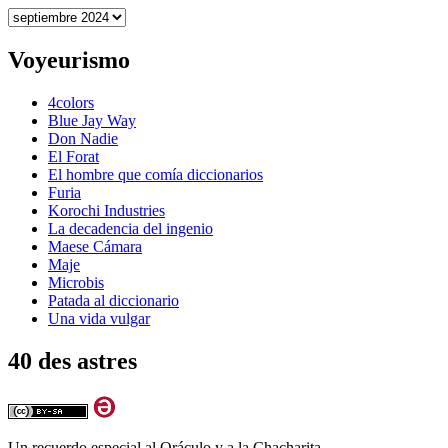
Archivos
Voyeurismo
4colors
Blue Jay Way
Don Nadie
El Forat
El hombre que comía diccionarios
Furia
Korochi Industries
La decadencia del ingenio
Maese Cámara
Maje
Microbis
Patada al diccionario
Una vida vulgar
40 des astres
Un recuerdo especial al Oráculo y a la Chacharita.