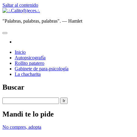
Saltar al contenido
.:.Calito(h)eces.:.
"Palabras, palabras, palabras". — Hamlet
abrir
menú
instagram
principal
Inicio
Autopsicografía
Rollito patatero
Gabinete de para-psicología
La chacharita
Barra
Buscar
lateral
Buscar
Mandi te lo pide
No compres, adopta