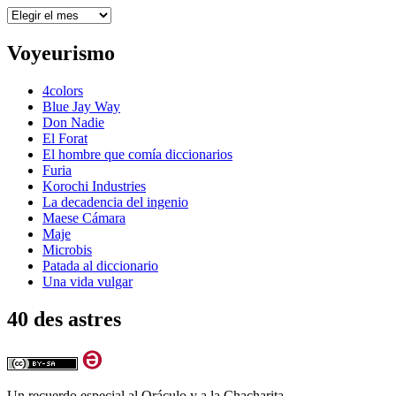
Archivos
Voyeurismo
4colors
Blue Jay Way
Don Nadie
El Forat
El hombre que comía diccionarios
Furia
Korochi Industries
La decadencia del ingenio
Maese Cámara
Maje
Microbis
Patada al diccionario
Una vida vulgar
40 des astres
Un recuerdo especial al Oráculo y a la Chacharita.