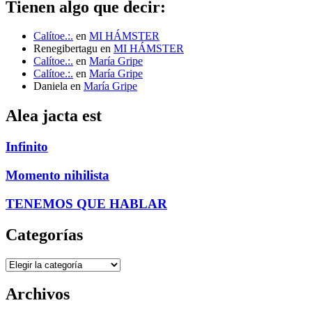
Tienen algo que decir:
Calítoe.:.
en
MI HÁMSTER
Renegibertagu
en
MI HÁMSTER
Calítoe.:.
en
María Gripe
Calítoe.:.
en
María Gripe
Daniela
en
María Gripe
Alea jacta est
Infinito
Momento nihilista
TENEMOS QUE HABLAR
Categorías
Categorías
Archivos