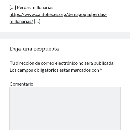
Una vida vulgar
[…] Perdas millonarias
https://www.calitoheces.org/demagogia/perdas-
millonarias/
[…]
40 des astres
Deja una respuesta
Un recuerdo especial al Oráculo y a la Chacharita.
Tu dirección de correo electrónico no será publicada.
Los campos obligatorios están marcados con
*
Comentario
IBSN: Número de serie de blogs de Internet
00-22-05-2002