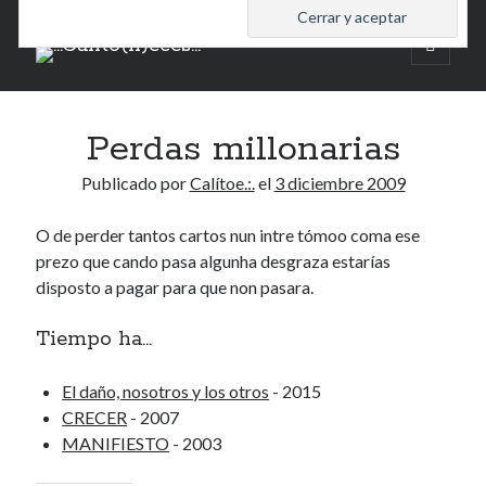
.:.Calito(h)eces.:.
abrir
menú
Barra
principa
Buscar
lateral
Perdas millonarias
Buscar
Publicado por
Calítoe.:.
el
3 diciembre 2009
O de perder tantos cartos nun intre tómoo coma ese
prezo que cando pasa algunha desgraza estarías
Mandi te lo pide
disposto a pagar para que non pasara.
No compres, adopta
Tiempo ha...
El daño, nosotros y los otros
- 2015
CRECER
- 2007
Tienen algo que decir:
MANIFIESTO
- 2003
Calítoe.:.
en
MI HÁMSTER
Renegibertagu
en
MI HÁMSTER