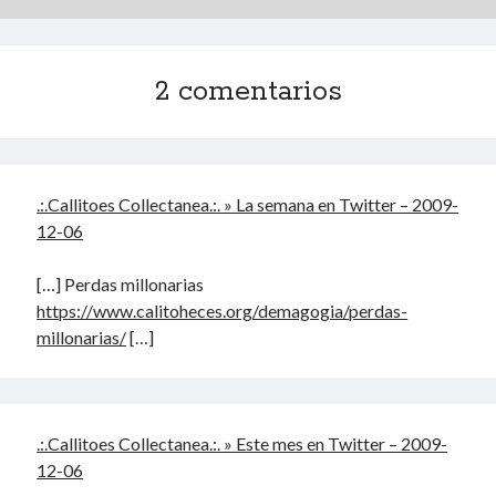
Archivos
Archivos
2 comentarios
Voyeurismo
4colors
.:.Callitoes Collectanea.:. » La semana en Twitter – 2009-
Blue Jay Way
12-06
Don Nadie
El Forat
[…] Perdas millonarias
El hombre que comía diccionarios
https://www.calitoheces.org/demagogia/perdas-
Furia
millonarias/
[…]
Korochi Industries
La decadencia del ingenio
Maese Cámara
Maje
.:.Callitoes Collectanea.:. » Este mes en Twitter – 2009-
Microbis
12-06
Patada al diccionario