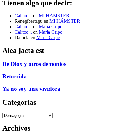
Tienen algo que decir:
Calítoe.:.
en
MI HÁMSTER
Renegibertagu
en
MI HÁMSTER
Calítoe.:.
en
María Gripe
Calítoe.:.
en
María Gripe
Daniela
en
María Gripe
Alea jacta est
De Diox y otros demonios
Retorcida
Ya no soy una vividora
Categorías
Categorías
Archivos