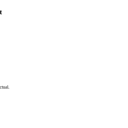
t
ctual.