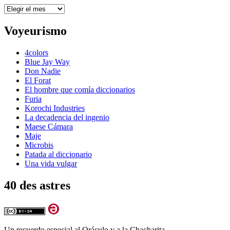
Archivos
Voyeurismo
4colors
Blue Jay Way
Don Nadie
El Forat
El hombre que comía diccionarios
Furia
Korochi Industries
La decadencia del ingenio
Maese Cámara
Maje
Microbis
Patada al diccionario
Una vida vulgar
40 des astres
Un recuerdo especial al Oráculo y a la Chacharita.