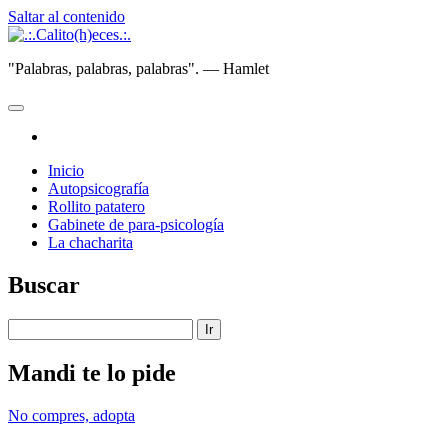
Saltar al contenido
.:.Calito(h)eces.:.
"Palabras, palabras, palabras". — Hamlet
abrir
menú
instagram
principal
Inicio
Autopsicografía
Rollito patatero
Gabinete de para-psicología
La chacharita
Barra
Buscar
lateral
Buscar
Mandi te lo pide
No compres, adopta