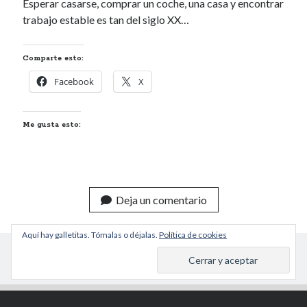
Esperar casarse, comprar un coche, una casa y encontrar
trabajo estable es tan del siglo XX…
Comparte esto:
Facebook
X
Me gusta esto:
Deja un comentario
Aquí hay galletitas. Tómalas o déjalas.
Política de cookies
Tema Author para WordPress
de Compete Themes
Volver