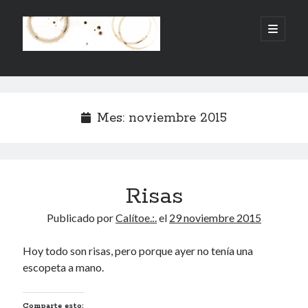
.:.Calito(h)eces.:.
abrir
menú
principa
Barra
Buscar
lateral
Buscar
Mes:
noviembre 2015
Risas
Mandi te lo pide
Publicado por
Calítoe.:.
el
29 noviembre 2015
No compres, adopta
Hoy todo son risas, pero porque ayer no tenía una
escopeta a mano.
Tienen algo que decir:
Comparte esto:
Calítoe.:.
en
MI HÁMSTER