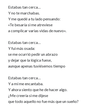
Estabas tan cerca…
40 des astres
Y no te marchabas.
Y me quedé a tu lado pensando:
«Te besaría si me atreviese
a complicar varias vidas de nuevo».
Estabas tan cerca…
Un recuerdo especial al Oráculo y a la Chacharita.
Y fui más osada:
se me ocurrió pedir un abrazo
y dejar que la lógica fuese,
IBSN: Número de serie de blogs de Internet
aunque apenas tuviésemos tiempo
00-22-05-2002
Estabas tan cerca…
Y a mí me encantaba.
Y ahora siento que he de hacer algo.
¿Me creería si me dijese
que todo aquello no fue más que un sueño?