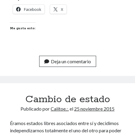
Renegibertagu
en
MI HÁMSTER
Facebook
X
Calítoe.:.
en
María Gripe
Calítoe.:.
en
María Gripe
Me gusta esto:
Daniela
en
María Gripe
Alea jacta est
Técnicas de ligue
Deja un comentario
Maslow
De caras y espaldas
Cambio de estado
Categorías
Publicado por
Calítoe.:.
el
25 noviembre 2015
Categorías
Éramos estados libres asociados entre sí y decidimos
independizarnos totalmente el uno del otro para poder
Archivos