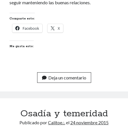
seguir manteniendo las buenas relaciones.
Archivos
Comparte esto:
Facebook
X
Voyeurismo
4colors
Blue Jay Way
Me gusta esto:
Don Nadie
El Forat
El hombre que comía diccionarios
Furia
Deja un comentario
Korochi Industries
La decadencia del ingenio
Maese Cámara
Maje
Microbis
Osadía y temeridad
Patada al diccionario
Una vida vulgar
Publicado por
Calítoe.:.
el
24 noviembre 2015