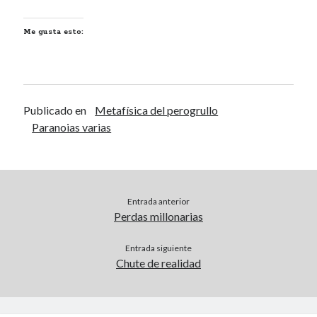
Renegibertagu
en
MI HÁMSTER
Me gusta esto:
Calítoe.:.
en
María Gripe
Calítoe.:.
en
María Gripe
Daniela
en
María Gripe
Publicado en
Metafísica del perogrullo
Alea jacta est
Paranoias varias
QUÉ POTITO ES EL APOR 2
La libertad
DE LA TRISTEZA DE LA
CAMA
Entrada anterior
Perdas millonarias
Entrada siguiente
Categorías
Chute de realidad
Categorías