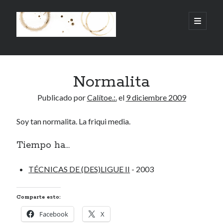
.:.Calito(h)eces.:.
abrir
menú
principa
Barra
Buscar
lateral
Normalita
Buscar
Publicado por
Calítoe.:.
el
9 diciembre 2009
Soy tan normalita. La friqui media.
Mandi te lo pide
Tiempo ha...
No compres, adopta
TÉCNICAS DE (DES)LIGUE II
- 2003
Comparte esto:
Tienen algo que decir:
Facebook
X
Calítoe.:.
en
MI HÁMSTER