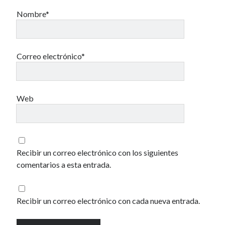
Una vida vulgar
Nombre*
40 des astres
Correo electrónico*
Web
Un recuerdo especial al Oráculo y a la Chacharita.
IBSN: Número de serie de blogs de Internet
Recibir un correo electrónico con los siguientes
comentarios a esta entrada.
00-22-05-2002
Recibir un correo electrónico con cada nueva entrada.