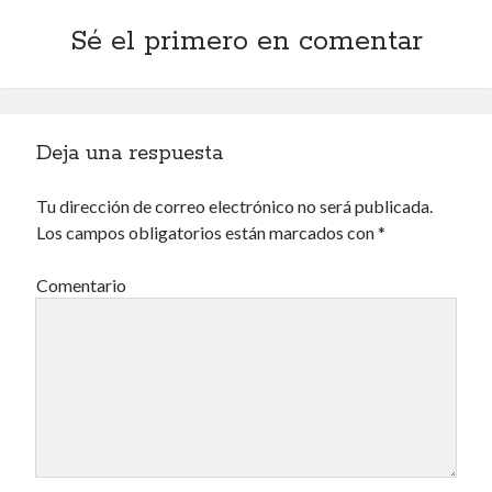
Archivos
Sé el primero en comentar
Archivos
Voyeurismo
Deja una respuesta
4colors
Tu dirección de correo electrónico no será publicada.
Blue Jay Way
Los campos obligatorios están marcados con
*
Don Nadie
El Forat
Comentario
El hombre que comía diccionarios
Furia
Korochi Industries
La decadencia del ingenio
Maese Cámara
Maje
Microbis
Patada al diccionario