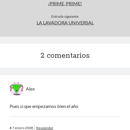
¡PRIME, PRIME!
Entrada siguiente
Voyeurismo
LA LAVADORA UNIVERSAL
4colors
Blue Jay Way
Don Nadie
El Forat
2 comentarios
El hombre que comía diccionarios
Furia
Korochi Industries
La decadencia del ingenio
Maese Cámara
Alex
Maje
Microbis
Pues si que empezamos bien el año
Patada al diccionario
Una vida vulgar
#
7 enero 2008
Responder