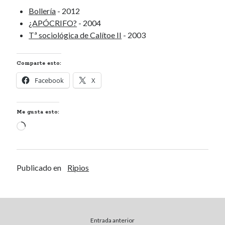
Bollería
- 2012
Calítoe.:.
en
María Gripe
¿APÓCRIFO?
- 2004
Calítoe.:.
en
María Gripe
Tª sociológica de Calítoe II
- 2003
Daniela
en
María Gripe
Comparte esto:
Alea jacta est
Facebook
X
ORIGAMI
Mundo de chiste
Me gusta esto:
Odontología mística
Cargando...
Categorías
Publicado en
Ripios
Categorías
Archivos
Entrada anterior
Archivos