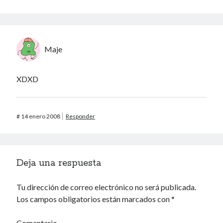
40 des astres
Maje
Un recuerdo especial al Oráculo y a la Chacharita.
XDXD
IBSN: Número de serie de blogs de Internet
#
14 enero 2008
Responder
00-22-05-2002
Deja una respuesta
Tu dirección de correo electrónico no será publicada.
Aquí hay galletitas. Tómalas o déjalas.
Política de cookies
Los campos obligatorios están marcados con
*
Comentario