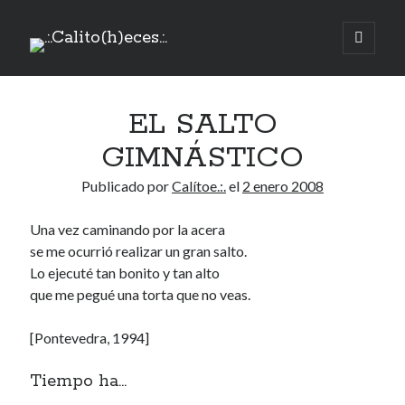
.:.Calito(h)eces.:.
abrir
menú
Barra
principa
Buscar
lateral
EL SALTO
Buscar
GIMNÁSTICO
Publicado por
Calítoe.:.
el
2 enero 2008
Una vez caminando por la acera
Mandi te lo pide
se me ocurrió realizar un gran salto.
Lo ejecuté tan bonito y tan alto
No compres, adopta
que me pegué una torta que no veas.
[Pontevedra, 1994]
Tienen algo que decir:
Tiempo ha...
Calítoe.:.
en
MI HÁMSTER
Renegibertagu
en
MI HÁMSTER