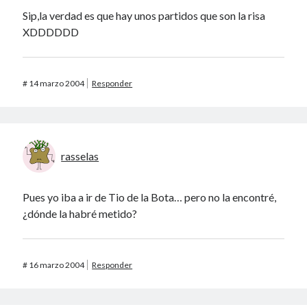
Sip,la verdad es que hay unos partidos que son la risa
XDDDDDD
#
14 marzo 2004
Responder
rasselas
Pues yo iba a ir de Tio de la Bota… pero no la encontré,
¿dónde la habré metido?
#
16 marzo 2004
Responder