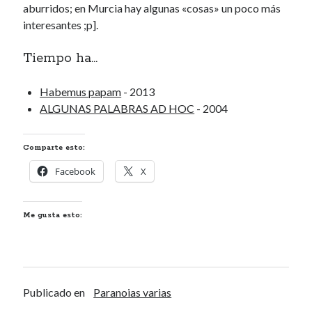
aburridos; en Murcia hay algunas «cosas» un poco más
Renegibertagu
en
MI HÁMSTER
interesantes ;p].
Calítoe.:.
en
María Gripe
Calítoe.:.
en
María Gripe
Tiempo ha...
Daniela
en
María Gripe
Habemus papam
- 2013
ALGUNAS PALABRAS AD HOC
- 2004
Alea jacta est
HOMO OPPOSITOR
Comparte esto:
LOST www.lost.eu/43227
Facebook
X
Ripillos de cuasiamor
Me gusta esto:
Categorías
Categorías
Publicado en
Paranoias varias
Archivos