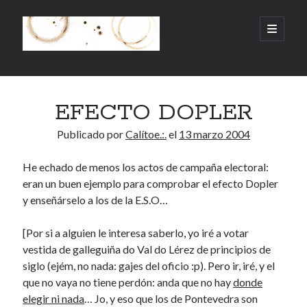
.:.Calito(h)eces.:.
abrir
menú
principa
Barra
Buscar
lateral
EFECTO DOPLER
Buscar
Publicado por
Calítoe.:.
el
13 marzo 2004
He echado de menos los actos de campaña electoral:
eran un buen ejemplo para comprobar el efecto Dopler
Mandi te lo pide
y enseñárselo a los de la E.S.O…
No compres, adopta
[Por si a alguien le interesa saberlo, yo iré a votar
vestida de galleguiña do Val do Lérez de principios de
siglo (ejém, no nada: gajes del oficio :p). Pero ir, iré, y el
que no vaya no tiene perdón: anda que no hay
donde
Tienen algo que decir:
elegir ni nada
… Jo, y eso que los de Pontevedra son
Calítoe.:.
en
MI HÁMSTER