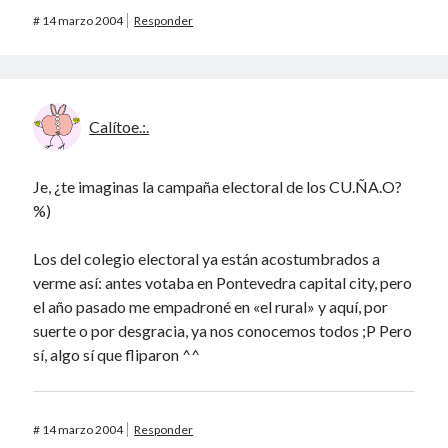
#
14 marzo 2004
Responder
Calítoe.:.
Je, ¿te imaginas la campaña electoral de los CU.ÑA.O?
%)
Los del colegio electoral ya están acostumbrados a
verme así: antes votaba en Pontevedra capital city, pero
el año pasado me empadroné en «el rural» y aquí, por
suerte o por desgracia, ya nos conocemos todos ;P Pero
sí, algo sí que fliparon ^^
#
14 marzo 2004
Responder