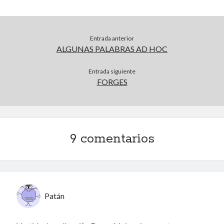
Archivos
Entrada anterior
ALGUNAS PALABRAS AD HOC
Voyeurismo
4colors
Entrada siguiente
Blue Jay Way
FORGES
Don Nadie
El Forat
El hombre que comía diccionarios
Furia
9 comentarios
Korochi Industries
La decadencia del ingenio
Maese Cámara
Maje
Microbis
Patán
Patada al diccionario
Una vida vulgar