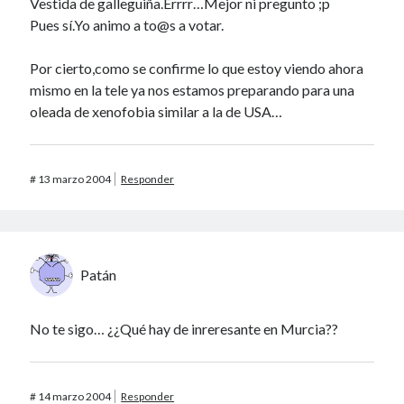
Vestida de galleguiña.Errrr…Mejor ni pregunto ;p
Pues sí.Yo animo a to@s a votar.
40 des astres
Por cierto,como se confirme lo que estoy viendo ahora
mismo en la tele ya nos estamos preparando para una
oleada de xenofobia similar a la de USA…
Un recuerdo especial al Oráculo y a la Chacharita.
#
13 marzo 2004
Responder
IBSN: Número de serie de blogs de Internet
00-22-05-2002
Patán
No te sigo… ¿¿Qué hay de inreresante en Murcia??
#
14 marzo 2004
Responder