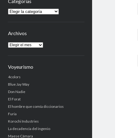
Categorías
Categorías
Archivos
Archivos
Voyeurismo
4colors
Blue Jay Way
Don Nadie
El Forat
El hombre que comía diccionarios
Furia
Korochi Industries
La decadencia del ingenio
Maese Cámara