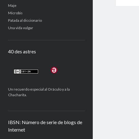
Maje
Microbis
Patada al diccionario
Una vida vulgar
40 des astres
Un recuerdo especial al Oráculo y a la
Chacharita.
IBSN: Número de serie de blogs de
Internet