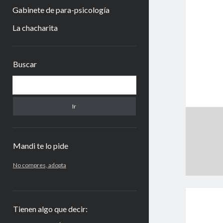
Gabinete de para-psicología
La chacharita
Barra
Buscar
lateral
Buscar
Mandi te lo pide
No compres, adopta
Tienen algo que decir: