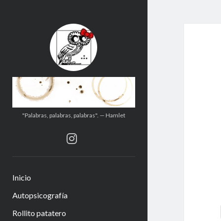
.:.Calito(h)eces.:.
"Palabras, palabras, palabras". — Hamlet
instagram
Inicio
Autopsicografía
Rollito patatero