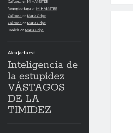
Calítoe.:.
en
MI HÁMSTER
Renegibertagu
en
MI HÁMSTER
Calítoe.:.
en
María Gripe
Calítoe.:.
en
María Gripe
Daniela
en
María Gripe
Alea jacta est
Inteligencia de
la estupidez
VÁSTAGOS
DE LA
TIMIDEZ