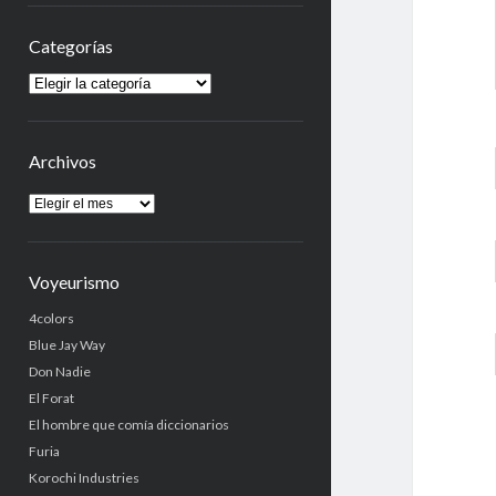
Categorías
Categorías
Archivos
Archivos
Voyeurismo
4colors
Blue Jay Way
Don Nadie
El Forat
El hombre que comía diccionarios
Furia
Korochi Industries