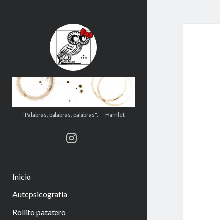
.:.Calito(h)eces.:.
"Palabras, palabras, palabras". — Hamlet
instagram
Inicio
Autopsicografía
Rollito patatero