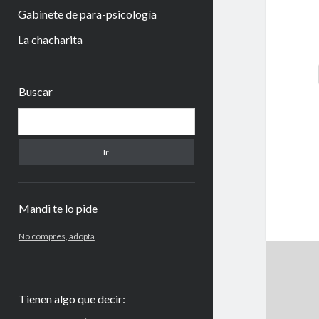
Gabinete de para-psicología
La chacharita
Barra
Buscar
lateral
Buscar
Mandi te lo pide
No compres, adopta
Tienen algo que decir: