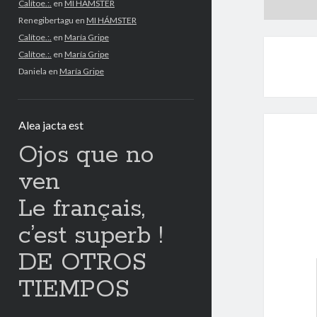
Calítoe.:.
en
MI HÁMSTER
Renegibertagu
en
MI HÁMSTER
Calítoe.:.
en
María Gripe
Calítoe.:.
en
María Gripe
Daniela
en
María Gripe
Alea jacta est
Ojos que no
ven
Le français,
c’est superb !
DE OTROS
TIEMPOS