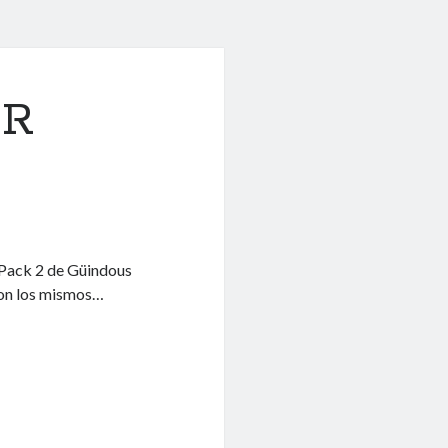
ER
 Pack 2 de Güindous
son los mismos…