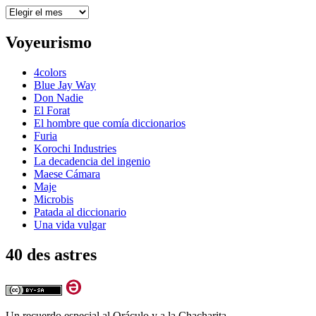
Archivos
Voyeurismo
4colors
Blue Jay Way
Don Nadie
El Forat
El hombre que comía diccionarios
Furia
Korochi Industries
La decadencia del ingenio
Maese Cámara
Maje
Microbis
Patada al diccionario
Una vida vulgar
40 des astres
Un recuerdo especial al Oráculo y a la Chacharita.