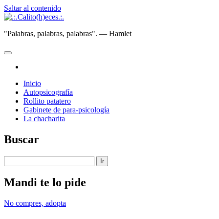
Saltar al contenido
.:.Calito(h)eces.:.
"Palabras, palabras, palabras". — Hamlet
abrir
menú
instagram
principal
Inicio
Autopsicografía
Rollito patatero
Gabinete de para-psicología
La chacharita
Barra
Buscar
lateral
Buscar
Mandi te lo pide
No compres, adopta