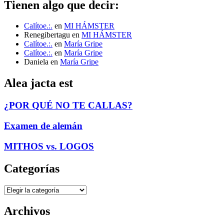
Tienen algo que decir:
Calítoe.:.
en
MI HÁMSTER
Renegibertagu
en
MI HÁMSTER
Calítoe.:.
en
María Gripe
Calítoe.:.
en
María Gripe
Daniela
en
María Gripe
Alea jacta est
¿POR QUÉ NO TE CALLAS?
Examen de alemán
MITHOS vs. LOGOS
Categorías
Categorías
Archivos