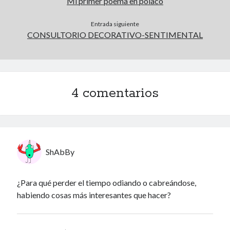
Mi primer poema en polaco
Archivos
Entrada siguiente
CONSULTORIO DECORATIVO-SENTIMENTAL
Archivos
Voyeurismo
4 comentarios
4colors
Blue Jay Way
Don Nadie
El Forat
El hombre que comía diccionarios
ShAbBy
Furia
Korochi Industries
¿Para qué perder el tiempo odiando o cabreándose,
La decadencia del ingenio
habiendo cosas más interesantes que hacer?
Maese Cámara
Maje
Microbis