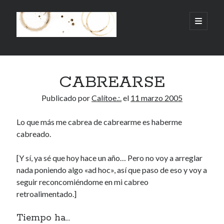
.:.Calito(h)eces.:.
abrir
menú
principa
Barra
Buscar
lateral
CABREARSE
Buscar
Publicado por
Calítoe.:.
el
11 marzo 2005
Lo que más me cabrea de cabrearme es haberme
cabreado.
Mandi te lo pide
[Y sí, ya sé que hoy hace un año… Pero no voy a arreglar
No compres, adopta
nada poniendo algo «ad hoc», así que paso de eso y voy a
seguir reconcomiéndome en mi cabreo
retroalimentado.]
Tienen algo que decir:
Tiempo ha...
Calítoe.:.
en
MI HÁMSTER