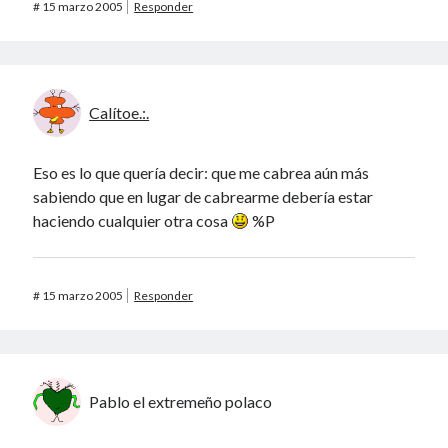
Patada al diccionario
#
15 marzo 2005
Responder
Una vida vulgar
40 des astres
Calítoe.:.
Eso es lo que quería decir: que me cabrea aún más
sabiendo que en lugar de cabrearme debería estar
haciendo cualquier otra cosa
%P
Un recuerdo especial al Oráculo y a la Chacharita.
#
15 marzo 2005
Responder
IBSN: Número de serie de blogs de Internet
00-22-05-2002
Pablo el extremeño polaco