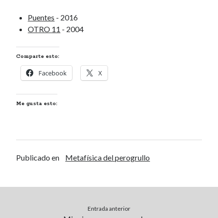
Renegibertagu
en
MI HÁMSTER
Puentes
- 2016
Calítoe.:.
en
María Gripe
OTRO 11
- 2004
Calítoe.:.
en
María Gripe
Daniela
en
María Gripe
Comparte esto:
Facebook
X
Alea jacta est
ANÓNIMO DETURPADO (S.
Me gusta esto:
XVI-XVII)
Ma non troppo
BESTIAS, ANIMALES
SALVAJES Y GENTE
Publicado en
Metafísica del perogrullo
Categorías
Categorías
Entrada anterior