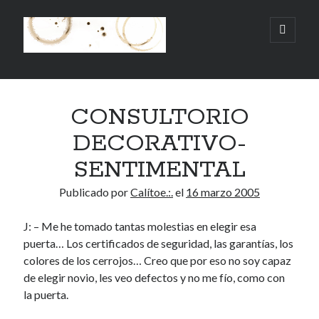
.:.Calito(h)eces.:.
abrir
menú
principa
Barra
Buscar
lateral
CONSULTORIO
Buscar
DECORATIVO-
SENTIMENTAL
Publicado por
Calítoe.:.
el
16 marzo 2005
Mandi te lo pide
J: – Me he tomado tantas molestias en elegir esa
No compres, adopta
puerta… Los certificados de seguridad, las garantías, los
colores de los cerrojos… Creo que por eso no soy capaz
de elegir novio, les veo defectos y no me fío, como con
la puerta.
Tienen algo que decir:
Calítoe.:.
en
MI HÁMSTER