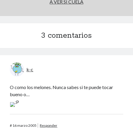
A VER SI CUELA
40 des astres
3 comentarios
Un recuerdo especial al Oráculo y a la Chacharita.
k-c
IBSN: Número de serie de blogs de Internet
O como los melones. Nunca sabes si te puede tocar
00-22-05-2002
bueno o…
#
16 marzo 2005
Responder