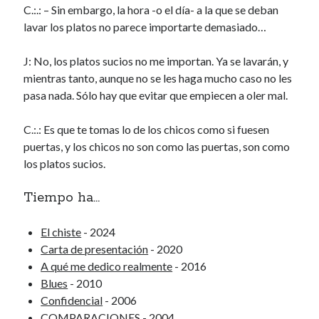
C.:.: – Sin embargo, la hora -o el día- a la que se deban
Renegibertagu
en
MI HÁMSTER
lavar los platos no parece importarte demasiado…
Calítoe.:.
en
María Gripe
Calítoe.:.
en
María Gripe
J: No, los platos sucios no me importan. Ya se lavarán, y
Daniela
en
María Gripe
mientras tanto, aunque no se les haga mucho caso no les
pasa nada. Sólo hay que evitar que empiecen a oler mal.
Alea jacta est
C.:.: Es que te tomas lo de los chicos como si fuesen
La fuerza del spleen
puertas, y los chicos no son como las puertas, son como
los platos sucios.
Peor que el paro
El beso
Tiempo ha...
El chiste
- 2024
Categorías
Carta de presentación
- 2020
Categorías
A qué me dedico realmente
- 2016
Blues
- 2010
Confidencial
- 2006
Archivos
COMPARACIONES
- 2004