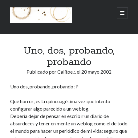
.:.Calito(h)eces.:.
abrir
menú
principa
Barra
Buscar
lateral
Uno, dos, probando,
Buscar
probando
Publicado por
Calítoe.:.
el
20 mayo 2002
Uno dos, probando, probando ;P
Mandi te lo pide
Qué horror; es la quincuagésima vez que intento
No compres, adopta
configurar algo parecido a un weblog.
Debería dejar de pensar en escribir un diario de
absurdeces y tener en mente un weblog como el de todo
Tienen algo que decir:
el mundo para hacer un periódico de mi vida; seguro que
Calítoe.:.
en
MI HÁMSTER