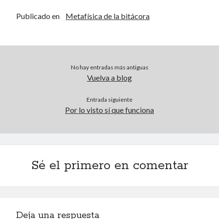
Archivos
Publicado en
Metafísica de la bitácora
Voyeurismo
4colors
No hay entradas más antiguas
Vuelva a blog
Blue Jay Way
Don Nadie
Entrada siguiente
El Forat
Por lo visto sí que funciona
El hombre que comía diccionarios
Furia
Korochi Industries
La decadencia del ingenio
Maese Cámara
Sé el primero en comentar
Maje
Microbis
Patada al diccionario
Una vida vulgar
Deja una respuesta