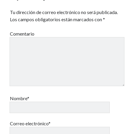
Tu dirección de correo electrónico no será publicada.
40 des astres
Los campos obligatorios están marcados con
*
Comentario
Un recuerdo especial al Oráculo y a la Chacharita.
IBSN: Número de serie de blogs de Internet
00-22-05-2002
Nombre*
Correo electrónico*