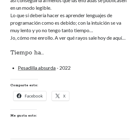
así conseguiría al menos que las entradas se publicasen
en un modo legible.
Renegibertagu
en
MI HÁMSTER
Lo que sí debería hacer es aprender lenguajes de
Calítoe.:.
en
María Gripe
programación como es debido; con la intuición se va
Calítoe.:.
en
María Gripe
muy lento y yo no tengo tanto tiempo…
Daniela
en
María Gripe
Jo, cómo me enrollo. A ver qué rayos sale hoy de aquí…
Tiempo ha...
Alea jacta est
DE DIOSES Y HORTERAS
Pesadilla absurda
- 2022
La risa triste
El nombre de la rosa
Comparte esto:
Facebook
X
Categorías
Categorías
Me gusta esto:
Archivos