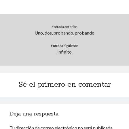
Archivos
Entrada anterior
Voyeurismo
Uno, dos, probando, probando
4colors
Entrada siguiente
Blue Jay Way
Infinito
Don Nadie
El Forat
El hombre que comía diccionarios
Furia
Korochi Industries
Sé el primero en comentar
La decadencia del ingenio
Maese Cámara
Maje
Microbis
Deja una respuesta
Patada al diccionario
Una vida vulgar
Tu dirección de correo electrónico no será publicada.