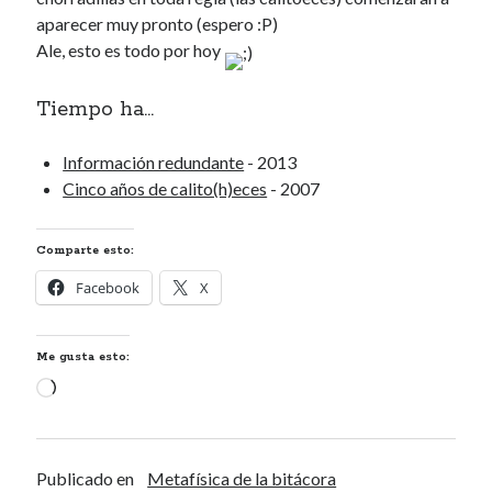
aparecer muy pronto (espero :P)
Calítoe.:.
en
María Gripe
Ale, esto es todo por hoy
Calítoe.:.
en
María Gripe
Daniela
en
María Gripe
Tiempo ha...
Alea jacta est
Información redundante
- 2013
Cinco años de calito(h)eces
- 2007
Arcoíris de aceite en los
charcos
Poderosa ociosidad
Comparte esto:
Estado de Facebook
Facebook
X
Me gusta esto:
Categorías
Cargando...
Categorías
Publicado en
Metafísica de la bitácora
Archivos