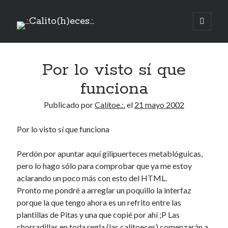
.:.Calito(h)eces.:.
abrir
menú
Barra
principa
Buscar
lateral
Por lo visto sí que
Buscar
funciona
Publicado por
Calítoe.:.
el
21 mayo 2002
Por lo visto sí que funciona
Mandi te lo pide
Perdón por apuntar aquí gilipuerteces metablóguicas,
No compres, adopta
pero lo hago sólo para comprobar que ya me estoy
aclarando un poco más con esto del HTML.
Pronto me pondré a arreglar un poquillo la interfaz
Tienen algo que decir:
porque la que tengo ahora es un refrito entre las
plantillas de Pitas y una que copié por ahí ;P Las
Calítoe.:.
en
MI HÁMSTER
chorradillas en toda regla (las calitoeces) comenzarán a
Renegibertagu
en
MI HÁMSTER