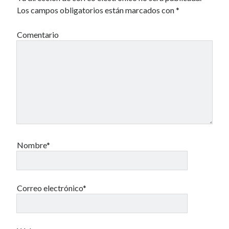
Los campos obligatorios están marcados con
*
40 des astres
Comentario
Un recuerdo especial al Oráculo y a la Chacharita.
IBSN: Número de serie de blogs de Internet
Nombre*
00-22-05-2002
Correo electrónico*
Aquí hay galletitas. Tómalas o déjalas.
Política de cookies