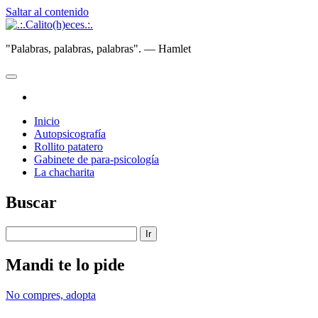
Saltar al contenido
.:.Calito(h)eces.:.
"Palabras, palabras, palabras". — Hamlet
abrir
menú
instagram
principal
Inicio
Autopsicografía
Rollito patatero
Gabinete de para-psicología
La chacharita
Barra
Buscar
lateral
Buscar
Mandi te lo pide
No compres, adopta