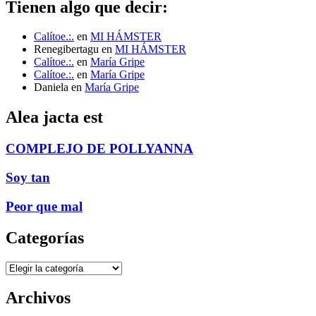
Tienen algo que decir:
Calítoe.:.
en
MI HÁMSTER
Renegibertagu
en
MI HÁMSTER
Calítoe.:.
en
María Gripe
Calítoe.:.
en
María Gripe
Daniela
en
María Gripe
Alea jacta est
COMPLEJO DE POLLYANNA
Soy tan
Peor que mal
Categorías
Categorías
Archivos