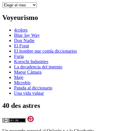
Archivos
Voyeurismo
4colors
Blue Jay Way
Don Nadie
El Forat
El hombre que comía diccionarios
Furia
Korochi Industries
La decadencia del ingenio
Maese Cámara
Maje
Microbis
Patada al diccionario
Una vida vulgar
40 des astres
Un recuerdo especial al Oráculo y a la Chacharita.