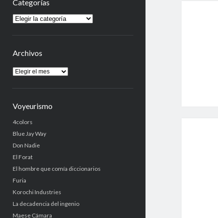
Categorías
Categorías
Archivos
Archivos
Voyeurismo
4colors
Blue Jay Way
Don Nadie
El Forat
El hombre que comía diccionarios
Furia
Korochi Industries
La decadencia del ingenio
Maese Cámara