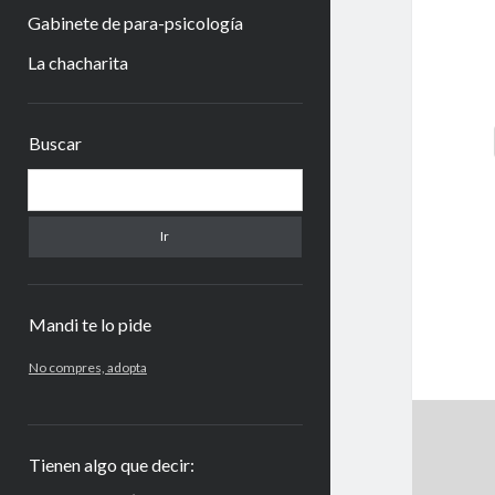
Gabinete de para-psicología
La chacharita
Barra
Buscar
lateral
Buscar
Mandi te lo pide
No compres, adopta
Tienen algo que decir: