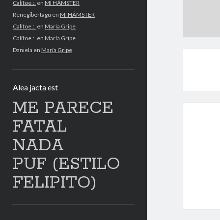
Calítoe.:.
en
MI HÁMSTER
Renegibertagu
en
MI HÁMSTER
Calítoe.:.
en
María Gripe
Calítoe.:.
en
María Gripe
Daniela
en
María Gripe
Alea jacta est
ME PARECE
FATAL
NADA
PUF (ESTILO
FELIPITO)