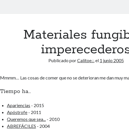
Materiales fungi
imperecedero
Publicado por
Calítoe.:.
el
1 junio 2005
Mmmm… Las cosas de comer que no se deterioran me dan muy mal
Tiempo ha...
Apariencias
- 2015
Apóstrofe
- 2011
Queremos que sea...
- 2010
ABREFÁCILES
- 2004