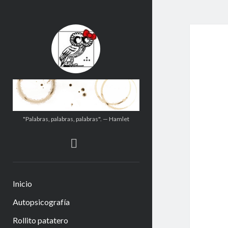
.:.Calito(h)eces.:.
"Palabras, palabras, palabras". — Hamlet
instagram
Inicio
Autopsicografía
Rollito patatero