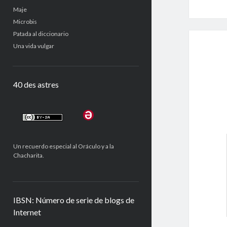
Maje
Microbis
Patada al diccionario
Una vida vulgar
40 des astres
Un recuerdo especial al Oráculo y a la
Chacharita.
IBSN: Número de serie de blogs de
Internet