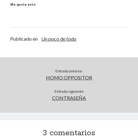
Una vida vulgar
Me gusta esto:
40 des astres
Publicado en
Un poco de todo
Un recuerdo especial al Oráculo y a la Chacharita.
Entrada anterior
HOMO OPPOSITOR
IBSN: Número de serie de blogs de Internet
Entrada siguiente
CONTRASEÑA
00-22-05-2002
3 comentarios