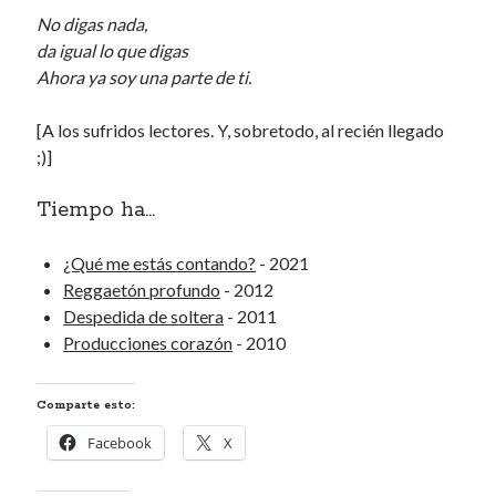
Archivos
No digas nada,
da igual lo que digas
Archivos
Ahora ya soy una parte de ti.
[A los sufridos lectores. Y, sobretodo, al recién llegado
Voyeurismo
;)]
4colors
Tiempo ha...
Blue Jay Way
Don Nadie
El Forat
¿Qué me estás contando?
- 2021
El hombre que comía diccionarios
Reggaetón profundo
- 2012
Furia
Despedida de soltera
- 2011
Korochi Industries
Producciones corazón
- 2010
La decadencia del ingenio
Maese Cámara
Comparte esto:
Maje
Facebook
X
Microbis
Patada al diccionario