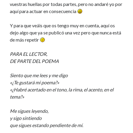
vuestras huellas por todas partes, pero no andaré yo por
Renegibertagu
en
MI HÁMSTER
aquí para actuar en consecuencia
Calítoe.:.
en
María Gripe
Calítoe.:.
en
María Gripe
Y para que veáis que os tengo muy en cuenta, aquí os
Daniela
en
María Gripe
dejo algo que ya se publicó una vez pero que nunca está
de más repetir
Alea jacta est
PARA EL LECTOR,
POR AMOR
DE PARTE DEL POEMA
De tíos y tranvías
Siento que me lees y me digo
Primera ley de la interacción
«¿Te gustará mi poema?»
humana
«¿Habré acertado en el tono, la rima, el acento, en el
tema?»
Categorías
Me sigues leyendo,
y sigo sintiendo
Categorías
que sigues estando pendiente de mí.