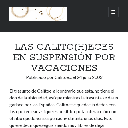
.:.Calito(h)eces.:.
abrir
menú
principa
Barra
Buscar
lateral
LAS CALITO(H)ECES
Buscar
EN SUSPENSIÓN POR
VACACIONES
Publicado por
Calítoe.:.
el
24 julio 2003
Mandi te lo pide
El trasunto de Calítoe, al contrario que esta, no tiene el
No compres, adopta
don de la ubicuidad, así que mientras la trasunta se da un
garbeo por las Españas, Calítoe se queda sin dedos con
los que teclear, así que es posible que la interacción con
el sitio quede «en suspensión» durante unos días. Esto
Tienen algo que decir:
quiere decir que seguís siendo muy libres de dejar
Calítoe.:.
en
MI HÁMSTER