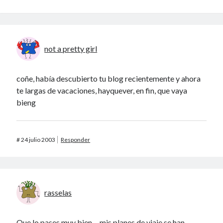
not a pretty girl
coñe, había descubierto tu blog recientemente y ahora
te largas de vacaciones, hayquever, en fin, que vaya
bieng
#
24 julio 2003
Responder
rasselas
Que lo pases muy bien… mis planes de viaje se han