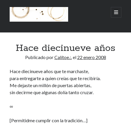
.:.Calito(h)eces.:.
abrir
menú
principa
Barra
Buscar
lateral
Hace diecinueve años
Buscar
Publicado por
Calítoe.:.
el
22 enero 2008
Hace diecinueve años que te marchaste,
para entregarte a quien creías que te recibiría.
Mandi te lo pide
Me dejaste un millón de puertas abiertas,
sin decirme que algunas dolía tanto cruzar.
No compres, adopta
∞
[Permitidme cumplir con la tradición…]
Tienen algo que decir:
Calítoe.:.
en
MI HÁMSTER