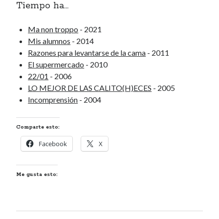
Tiempo ha...
Renegibertagu
en
MI HÁMSTER
Calítoe.:.
en
María Gripe
Ma non troppo
- 2021
Calítoe.:.
en
María Gripe
Mis alumnos
- 2014
Daniela
en
María Gripe
Razones para levantarse de la cama
- 2011
El supermercado
- 2010
22/01
- 2006
Alea jacta est
LO MEJOR DE LAS CALITO(H)ECES
- 2005
Eso
Incomprensión
- 2004
SI NO PUEDES VENCERLOS…
¡CÁRGATELOS!
Comparte esto:
LOS ESNOBS Y LOS
Facebook
X
TECLADOS
Me gusta esto:
Categorías
Categorías