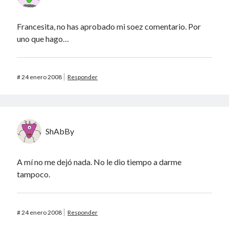
Patada al diccionario
Una vida vulgar
Francesita, no has aprobado mi soez comentario. Por
uno que hago…
40 des astres
#
24 enero 2008
Responder
Un recuerdo especial al Oráculo y a la Chacharita.
ShAbBy
IBSN: Número de serie de blogs de Internet
A mí no me dejó nada. No le dio tiempo a darme
tampoco.
00-22-05-2002
#
24 enero 2008
Responder