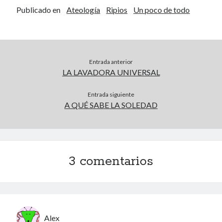
Publicado en
Ateología
Ripios
Un poco de todo
Archivos
Archivos
Entrada anterior
LA LAVADORA UNIVERSAL
Voyeurismo
4colors
Entrada siguiente
A QUÉ SABE LA SOLEDAD
Blue Jay Way
Don Nadie
El Forat
El hombre que comía diccionarios
Furia
3 comentarios
Korochi Industries
La decadencia del ingenio
Maese Cámara
Maje
Microbis
Alex