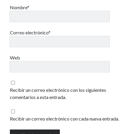
Nombre*
40 des astres
Correo electrónico*
Un recuerdo especial al Oráculo y a la Chacharita.
Web
IBSN: Número de serie de blogs de Internet
Recibir un correo electrónico con los siguientes
00-22-05-2002
comentarios a esta entrada.
Recibir un correo electrónico con cada nueva entrada.