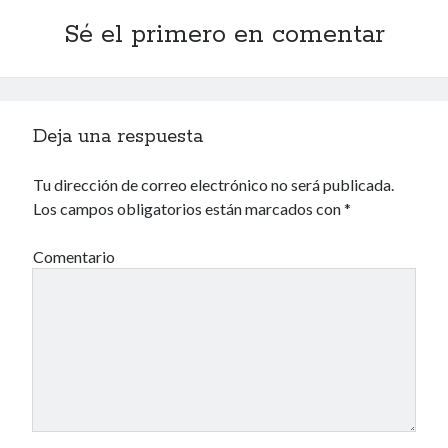
Archivos
Sé el primero en comentar
Voyeurismo
Deja una respuesta
4colors
Blue Jay Way
Tu dirección de correo electrónico no será publicada.
Don Nadie
Los campos obligatorios están marcados con
*
El Forat
El hombre que comía diccionarios
Comentario
Furia
Korochi Industries
La decadencia del ingenio
Maese Cámara
Maje
Microbis
Patada al diccionario
Una vida vulgar