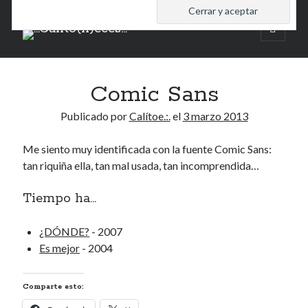
.:.Calito(h)eces.:.
abrir
menú
Barra
principa
Buscar
lateral
Comic Sans
Buscar
Publicado por
Calítoe.:.
el
3 marzo 2013
Me siento muy identificada con la fuente Comic Sans:
tan riquiña ella, tan mal usada, tan incomprendida…
Mandi te lo pide
Tiempo ha...
No compres, adopta
¿DÓNDE?
- 2007
Es mejor
- 2004
Tienen algo que decir:
Comparte esto:
Calítoe.:.
en
MI HÁMSTER
Renegibertagu
en
MI HÁMSTER