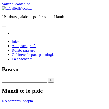
Saltar al contenido
.:.Calito(h)eces.:.
"Palabras, palabras, palabras". — Hamlet
abrir
menú
instagram
principal
Inicio
Autopsicografía
Rollito patatero
Gabinete de para-psicología
La chacharita
Barra
Buscar
lateral
Buscar
Mandi te lo pide
No compres, adopta