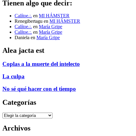
Tienen algo que decir:
Calítoe.:.
en
MI HÁMSTER
Renegibertagu
en
MI HÁMSTER
Calítoe.:.
en
María Gripe
Calítoe.:.
en
María Gripe
Daniela
en
María Gripe
Alea jacta est
Coplas a la muerte del intelecto
La culpa
No sé qué hacer con el tiempo
Categorías
Categorías
Archivos