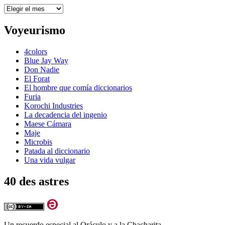
Archivos
Voyeurismo
4colors
Blue Jay Way
Don Nadie
El Forat
El hombre que comía diccionarios
Furia
Korochi Industries
La decadencia del ingenio
Maese Cámara
Maje
Microbis
Patada al diccionario
Una vida vulgar
40 des astres
Un recuerdo especial al Oráculo y a la Chacharita.