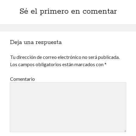
Archivos
Sé el primero en comentar
Archivos
Voyeurismo
Deja una respuesta
4colors
Tu dirección de correo electrónico no será publicada.
Blue Jay Way
Los campos obligatorios están marcados con
*
Don Nadie
El Forat
Comentario
El hombre que comía diccionarios
Furia
Korochi Industries
La decadencia del ingenio
Maese Cámara
Maje
Microbis
Patada al diccionario