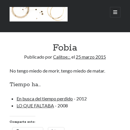
.:.Calito(h)eces.:.
abrir
menú
principa
Barra
Buscar
lateral
Fobia
Buscar
Publicado por
Calítoe.:.
el
25 marzo 2015
No tengo miedo de morir, tengo miedo de matar.
Mandi te lo pide
Tiempo ha...
No compres, adopta
En busca del tiempo perdido
- 2012
LO QUE FALTABA
- 2008
Tienen algo que decir:
Comparte esto:
Calítoe.:.
en
MI HÁMSTER