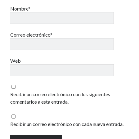
Una vida vulgar
Nombre*
40 des astres
Correo electrónico*
Web
Un recuerdo especial al Oráculo y a la Chacharita.
IBSN: Número de serie de blogs de Internet
Recibir un correo electrónico con los siguientes
comentarios a esta entrada.
00-22-05-2002
Recibir un correo electrónico con cada nueva entrada.