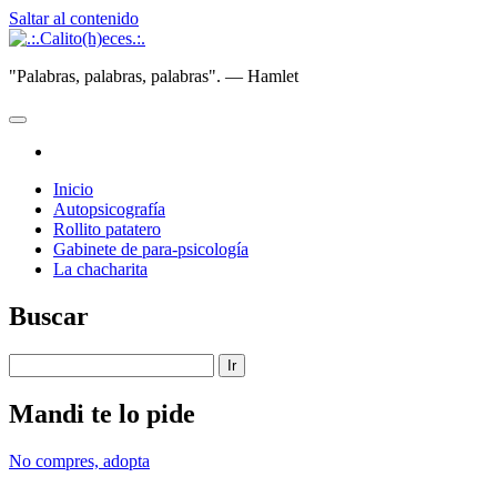
Saltar al contenido
.:.Calito(h)eces.:.
"Palabras, palabras, palabras". — Hamlet
abrir
menú
instagram
principal
Inicio
Autopsicografía
Rollito patatero
Gabinete de para-psicología
La chacharita
Barra
Buscar
lateral
Buscar
Mandi te lo pide
No compres, adopta