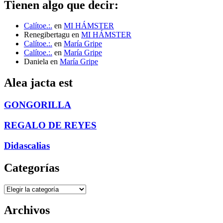
Tienen algo que decir:
Calítoe.:.
en
MI HÁMSTER
Renegibertagu
en
MI HÁMSTER
Calítoe.:.
en
María Gripe
Calítoe.:.
en
María Gripe
Daniela
en
María Gripe
Alea jacta est
GONGORILLA
REGALO DE REYES
Didascalias
Categorías
Categorías
Archivos