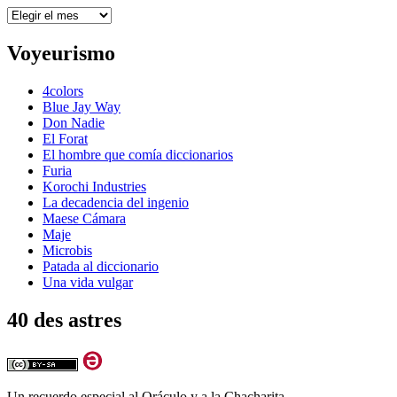
Archivos
Voyeurismo
4colors
Blue Jay Way
Don Nadie
El Forat
El hombre que comía diccionarios
Furia
Korochi Industries
La decadencia del ingenio
Maese Cámara
Maje
Microbis
Patada al diccionario
Una vida vulgar
40 des astres
Un recuerdo especial al Oráculo y a la Chacharita.