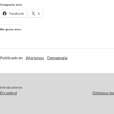
Comparte esto:
Facebook
X
Me gusta esto:
Publicado en
Aforismos
Demagogia
Entrada anterior
El control
Dichosos los