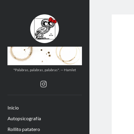
.:.Calito(h)eces.:.
"Palabras, palabras, palabras". — Hamlet
instagram
Inicio
Autopsicografía
Rollito patatero