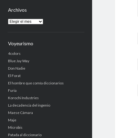
Archivos
Archivos
Voyeurismo
4colors
Blue Jay Way
Don Nadie
El Forat
El hombre que comía diccionarios
Furia
Korochi Industries
La decadencia del ingenio
Maese Cámara
Maje
Microbis
Patada al diccionario