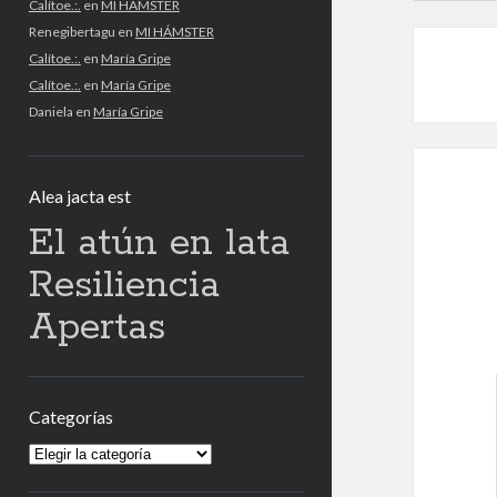
Calítoe.:.
en
MI HÁMSTER
Renegibertagu
en
MI HÁMSTER
Calítoe.:.
en
María Gripe
Calítoe.:.
en
María Gripe
Daniela
en
María Gripe
Alea jacta est
El atún en lata
Resiliencia
Apertas
Categorías
Categorías