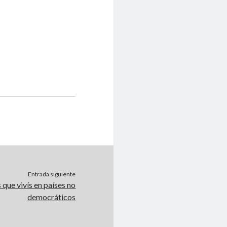
Entrada siguiente
 que vivís en países no
democráticos