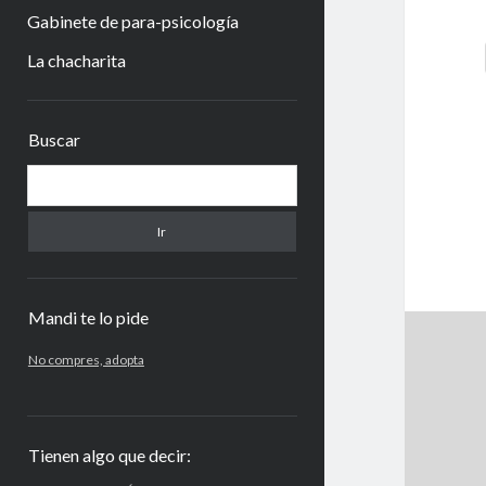
Gabinete de para-psicología
La chacharita
Barra
Buscar
lateral
Buscar
Mandi te lo pide
No compres, adopta
Tienen algo que decir: