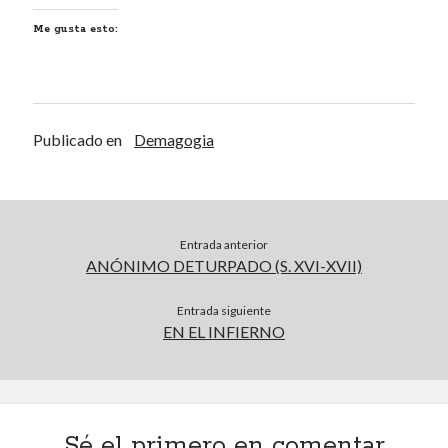
Archivos
Me gusta esto:
Voyeurismo
4colors
Publicado en
Demagogia
Blue Jay Way
Don Nadie
El Forat
El hombre que comía diccionarios
Entrada anterior
Furia
ANÓNIMO DETURPADO (S. XVI-XVII)
Korochi Industries
La decadencia del ingenio
Entrada siguiente
Maese Cámara
EN EL INFIERNO
Maje
Microbis
Patada al diccionario
Una vida vulgar
Sé el primero en comentar