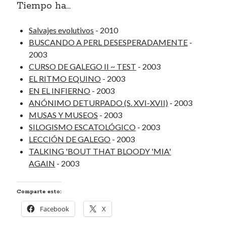
Tiempo ha...
Renegibertagu
en
MI HÁMSTER
Calítoe.:.
en
María Gripe
Salvajes evolutivos
- 2010
Calítoe.:.
en
María Gripe
BUSCANDO A PERL DESESPERADAMENTE
-
Daniela
en
María Gripe
2003
CURSO DE GALEGO II ~ TEST
- 2003
EL RITMO EQUINO
- 2003
Alea jacta est
EN EL INFIERNO
- 2003
Paseando
ANÓNIMO DETURPADO (S. XVI-XVII)
- 2003
MUSAS Y MUSEOS
- 2003
El beso
SILOGISMO ESCATOLÓGICO
- 2003
Las personas
LECCIÓN DE GALEGO
- 2003
TALKING 'BOUT THAT BLOODY 'MIA'
AGAIN
- 2003
Categorías
Categorías
Comparte esto:
Facebook
X
Archivos