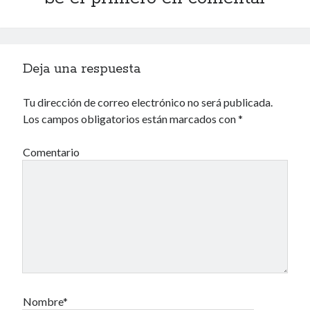
40 des astres
Deja una respuesta
Tu dirección de correo electrónico no será publicada.
Los campos obligatorios están marcados con
*
Un recuerdo especial al Oráculo y a la Chacharita.
Comentario
IBSN: Número de serie de blogs de Internet
00-22-05-2002
Nombre*