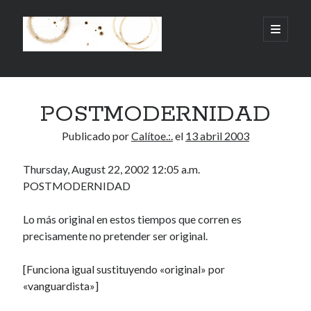
.:.Calito(h)eces.:.
abrir
menú
principa
Barra
Buscar
lateral
POSTMODERNIDAD
Buscar
Publicado por
Calítoe.:.
el
13 abril 2003
Thursday, August 22, 2002 12:05 a.m.
POSTMODERNIDAD
Mandi te lo pide
Lo más original en estos tiempos que corren es
No compres, adopta
precisamente no pretender ser original.
[Funciona igual sustituyendo «original» por
«vanguardista»]
Tienen algo que decir:
Calítoe.:.
en
MI HÁMSTER