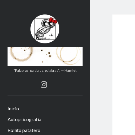
.:.Calito(h)eces.:.
"Palabras, palabras, palabras". — Hamlet
instagram
Inicio
Autopsicografía
Rollito patatero