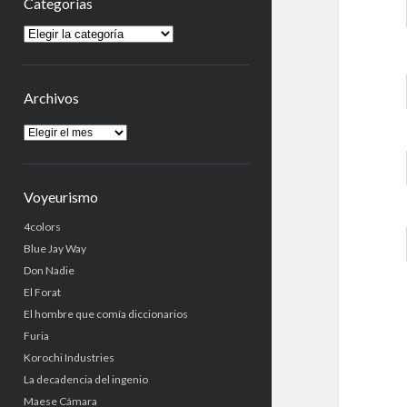
Categorías
Categorías
Archivos
Archivos
Voyeurismo
4colors
Blue Jay Way
Don Nadie
El Forat
El hombre que comía diccionarios
Furia
Korochi Industries
La decadencia del ingenio
Maese Cámara