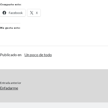
Comparte esto:
Facebook
X
Me gusta esto:
Publicado en
Un poco de todo
Entrada anterior
Enfadarme