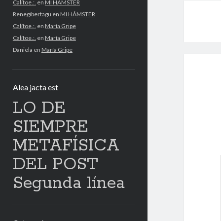
Calítoe.:.
en
MI HÁMSTER
Renegibertagu
en
MI HÁMSTER
Calítoe.:.
en
María Gripe
Calítoe.:.
en
María Gripe
Daniela
en
María Gripe
Alea jacta est
LO DE
SIEMPRE
METAFÍSICA
DEL POST
Segunda línea