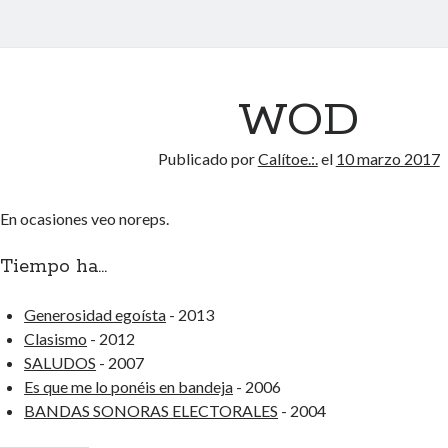
WOD
Publicado por
Calítoe.:.
el
10 marzo 2017
En ocasiones veo noreps.
Tiempo ha...
Generosidad egoísta
- 2013
Clasismo
- 2012
SALUDOS
- 2007
Es que me lo ponéis en bandeja
- 2006
BANDAS SONORAS ELECTORALES
- 2004