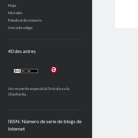
Maje
Microbis
Patada al diccionario
Una vida vulgar
40 des astres
Un recuerdo especial al Oráculo y a la
Chacharita.
IBSN: Número de serie de blogs de
Internet