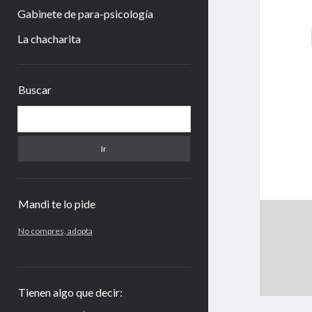
Gabinete de para-psicología
La chacharita
Barra
Buscar
lateral
Buscar
Mandi te lo pide
No compres, adopta
Tienen algo que decir: