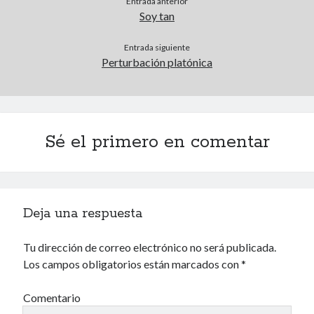
Entrada anterior
Soy tan
Entrada siguiente
Voyeurismo
Perturbación platónica
4colors
Blue Jay Way
Don Nadie
El Forat
Sé el primero en comentar
El hombre que comía diccionarios
Furia
Korochi Industries
La decadencia del ingenio
Deja una respuesta
Maese Cámara
Maje
Microbis
Tu dirección de correo electrónico no será publicada.
Patada al diccionario
Los campos obligatorios están marcados con
*
Una vida vulgar
Comentario