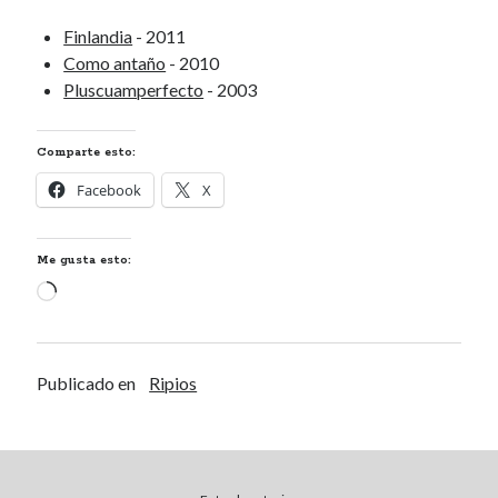
Calítoe.:.
en
María Gripe
Finlandia
- 2011
Calítoe.:.
en
María Gripe
Como antaño
- 2010
Daniela
en
María Gripe
Pluscuamperfecto
- 2003
Comparte esto:
Alea jacta est
Facebook
X
Didascalias
Chocolate morenillo
Garcilaso
Me gusta esto:
Cargando...
Categorías
Publicado en
Ripios
Categorías
Archivos
Archivos