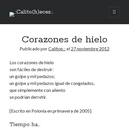
.:.Calito(h)eces.:.
abrir
menú
Barra
principa
Buscar
lateral
Corazones de hielo
Buscar
Publicado por
Calítoe.:.
el
27 noviembre 2012
Los corazones de hielo
son fáciles de destruir:
Mandi te lo pide
un golpe y mil pedazos;
un golpe y mil pedazos igual de congelados,
No compres, adopta
que simplemente con aliento
se podrían derretir.
[Escrito en Polonia en primavera de 2005]
Tienen algo que decir:
Calítoe.:.
en
MI HÁMSTER
Tiempo ha...
Renegibertagu
en
MI HÁMSTER