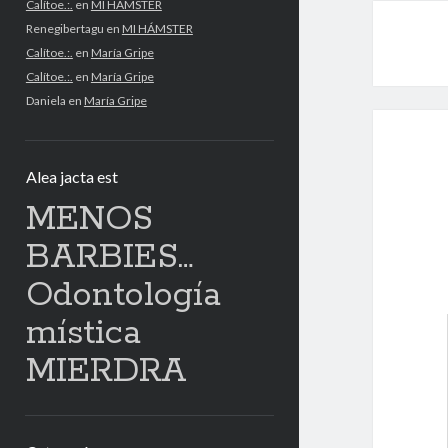
Calítoe.:.
en
MI HÁMSTER
Renegibertagu
en
MI HÁMSTER
Calítoe.:.
en
María Gripe
Calítoe.:.
en
María Gripe
Daniela
en
María Gripe
Alea jacta est
MENOS
BARBIES…
Odontología
mística
MIERDRA