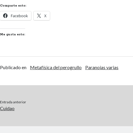
Comparte esto:
Facebook
X
Me gusta esto:
Publicado en
Metafísica del perogrullo
Paranoias varias
Entrada anterior
Cuidao