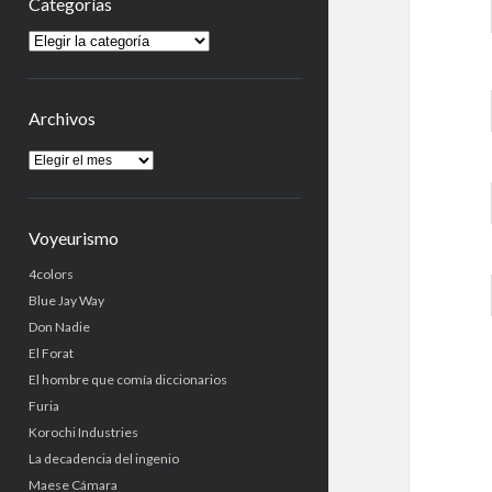
Categorías
Categorías
Archivos
Archivos
Voyeurismo
4colors
Blue Jay Way
Don Nadie
El Forat
El hombre que comía diccionarios
Furia
Korochi Industries
La decadencia del ingenio
Maese Cámara