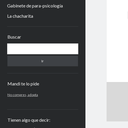
Gabinete de para-psicología
La chacharita
Barra
Buscar
lateral
Buscar
Mandi te lo pide
No compres, adopta
Tienen algo que decir: