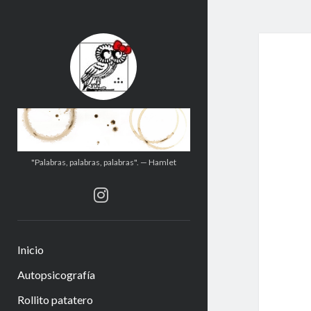
.:.Calito(h)eces.:.
"Palabras, palabras, palabras". — Hamlet
instagram
Inicio
Autopsicografía
Rollito patatero