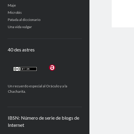
Maje
Microbis
Patada al diccionario
Una vida vulgar
40 des astres
Un recuerdo especial al Oráculo y a la
Chacharita.
IBSN: Número de serie de blogs de
Internet