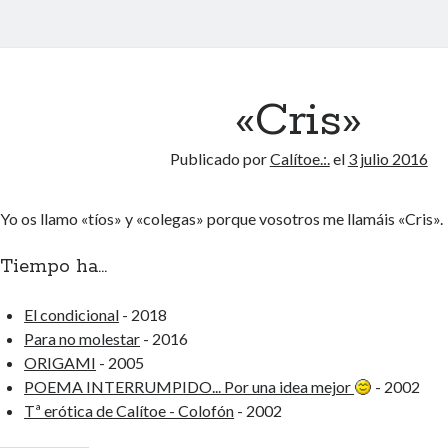
«Cris»
Publicado por
Calítoe.:.
el
3 julio 2016
Yo os llamo «tíos» y «colegas» porque vosotros me llamáis «Cris».
Tiempo ha...
El condicional
- 2018
Para no molestar
- 2016
ORIGAMI
- 2005
POEMA INTERRUMPIDO... Por una idea mejor
- 2002
Tª erótica de Calítoe - Colofón
- 2002