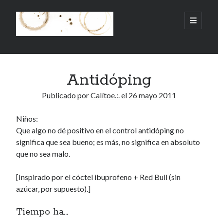
.:.Calito(h)eces.:.
abrir
menú
principa
Barra
Buscar
lateral
Antidóping
Buscar
Publicado por
Calítoe.:.
el
26 mayo 2011
Niños:
Que algo no dé positivo en el control antidóping no
Mandi te lo pide
significa que sea bueno; es más, no significa en absoluto
que no sea malo.
No compres, adopta
[Inspirado por el cóctel ibuprofeno + Red Bull (sin
azúcar, por supuesto).]
Tienen algo que decir:
Tiempo ha...
Calítoe.:.
en
MI HÁMSTER