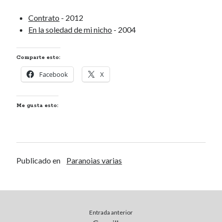
Renegibertagu
en
MI HÁMSTER
Contrato
- 2012
Calítoe.:.
en
María Gripe
En la soledad de mi nicho
- 2004
Calítoe.:.
en
María Gripe
Daniela
en
María Gripe
Comparte esto:
Facebook
X
Alea jacta est
Tradición
Me gusta esto:
Y SI…
Espacio interior
Publicado en
Paranoias varias
Categorías
Categorías
Entrada anterior
Archivos