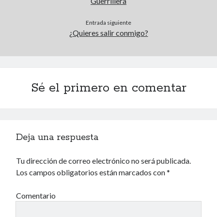
Guerrillera
Archivos
Entrada siguiente
¿Quieres salir conmigo?
Voyeurismo
4colors
Blue Jay Way
Sé el primero en comentar
Don Nadie
El Forat
El hombre que comía diccionarios
Furia
Deja una respuesta
Korochi Industries
La decadencia del ingenio
Maese Cámara
Tu dirección de correo electrónico no será publicada.
Maje
Los campos obligatorios están marcados con
*
Microbis
Patada al diccionario
Comentario
Una vida vulgar