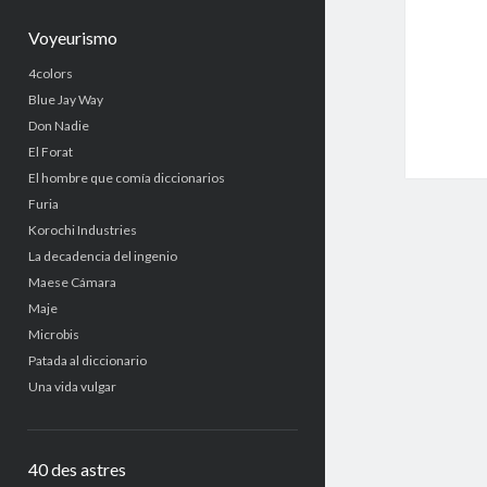
Voyeurismo
4colors
Blue Jay Way
Don Nadie
El Forat
El hombre que comía diccionarios
Furia
Korochi Industries
La decadencia del ingenio
Maese Cámara
Maje
Microbis
Patada al diccionario
Una vida vulgar
40 des astres