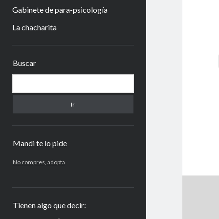
Gabinete de para-psicología
La chacharita
Barra
Buscar
lateral
Buscar
Mandi te lo pide
No compres, adopta
Tienen algo que decir: