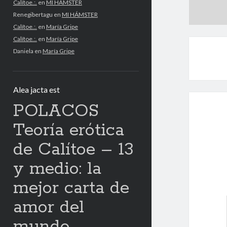
Calítoe.:.
en
MI HÁMSTER
Renegibertagu
en
MI HÁMSTER
Calítoe.:.
en
María Gripe
Calítoe.:.
en
María Gripe
Daniela
en
María Gripe
Alea jacta est
POLACOS
Teoría erótica
de Calítoe – 13
y medio: la
mejor carta de
amor del
mundo