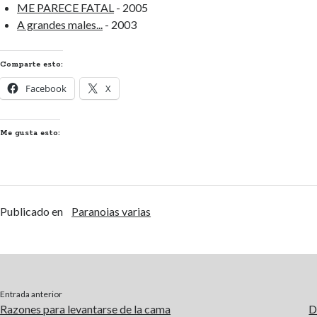
ME PARECE FATAL
- 2005
A grandes males...
- 2003
Comparte esto:
Facebook
X
Me gusta esto:
Publicado en
Paranoias varias
Entrada anterior
Razones para levantarse de la cama
D