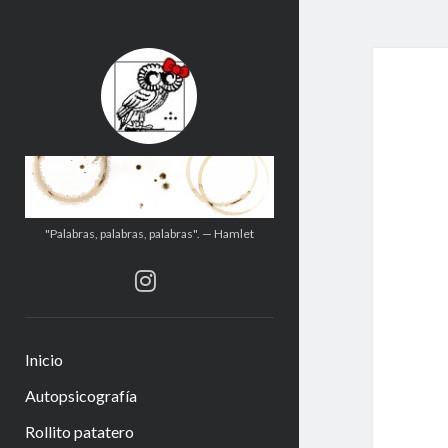
.:.Calito(h)eces.:.
"Palabras, palabras, palabras". — Hamlet
instagram
Inicio
Autopsicografía
Rollito patatero