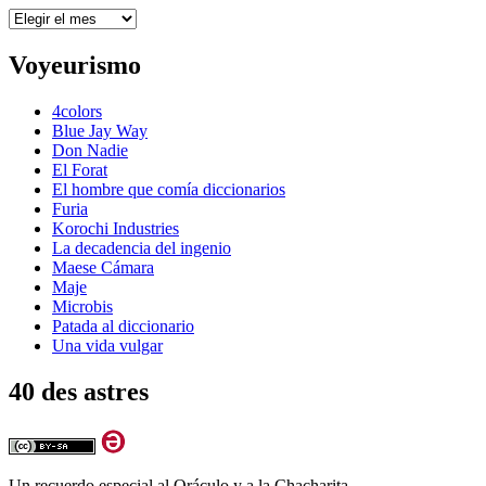
Archivos
Voyeurismo
4colors
Blue Jay Way
Don Nadie
El Forat
El hombre que comía diccionarios
Furia
Korochi Industries
La decadencia del ingenio
Maese Cámara
Maje
Microbis
Patada al diccionario
Una vida vulgar
40 des astres
Un recuerdo especial al Oráculo y a la Chacharita.