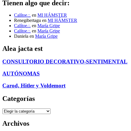
Tienen algo que decir:
Calítoe.:.
en
MI HÁMSTER
Renegibertagu
en
MI HÁMSTER
Calítoe.:.
en
María Gripe
Calítoe.:.
en
María Gripe
Daniela
en
María Gripe
Alea jacta est
CONSULTORIO DECORATIVO-SENTIMENTAL
AUTÓNOMAS
Carod, Hitler y Voldemort
Categorías
Categorías
Archivos