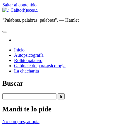
Saltar al contenido
.:.Calito(h)eces.:.
"Palabras, palabras, palabras". — Hamlet
abrir
menú
instagram
principal
Inicio
Autopsicografía
Rollito patatero
Gabinete de para-psicología
La chacharita
Barra
Buscar
lateral
Buscar
Mandi te lo pide
No compres, adopta