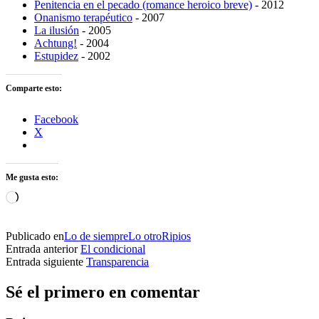
Penitencia en el pecado (romance heroico breve)
- 2012
Onanismo terapéutico
- 2007
La ilusión
- 2005
Achtung!
- 2004
Estupidez
- 2002
Comparte esto:
Facebook
X
Me gusta esto:
Cargando...
Publicado en
Lo de siempre
Lo otro
Ripios
Entrada anterior
El condicional
Entrada siguiente
Transparencia
Sé el primero en comentar