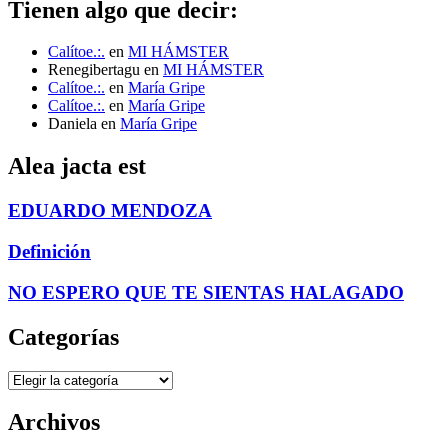
Tienen algo que decir:
Calítoe.:.
en
MI HÁMSTER
Renegibertagu
en
MI HÁMSTER
Calítoe.:.
en
María Gripe
Calítoe.:.
en
María Gripe
Daniela
en
María Gripe
Alea jacta est
EDUARDO MENDOZA
Definición
NO ESPERO QUE TE SIENTAS HALAGADO
Categorías
Categorías
Archivos