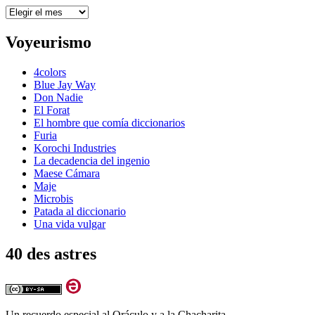
Archivos
Voyeurismo
4colors
Blue Jay Way
Don Nadie
El Forat
El hombre que comía diccionarios
Furia
Korochi Industries
La decadencia del ingenio
Maese Cámara
Maje
Microbis
Patada al diccionario
Una vida vulgar
40 des astres
Un recuerdo especial al Oráculo y a la Chacharita.