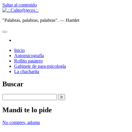
Saltar al contenido
.:.Calito(h)eces.:.
"Palabras, palabras, palabras". — Hamlet
abrir
menú
instagram
principal
Inicio
Autopsicografía
Rollito patatero
Gabinete de para-psicología
La chacharita
Barra
Buscar
lateral
Buscar
Mandi te lo pide
No compres, adopta