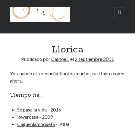
.:.Calito(h)eces.:.
abrir
menú
principa
Barra
Buscar
lateral
Llorica
Buscar
Publicado por
Calítoe.:.
el
2 septiembre 2011
Yo, cuando era pequeña, lloraba mucho; casi tanto como
ahora.
Mandi te lo pide
Tiempo ha...
No compres, adopta
Se pasa la vida
- 2016
lowercase
- 2009
Cagüenlamoqueta
- 2008
Tienen algo que decir:
Calítoe.:.
en
MI HÁMSTER