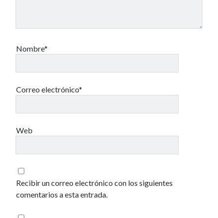
Una vida vulgar
40 des astres
Nombre*
Correo electrónico*
Un recuerdo especial al Oráculo y a la Chacharita.
Web
IBSN: Número de serie de blogs de Internet
00-22-05-2002
Recibir un correo electrónico con los siguientes
comentarios a esta entrada.