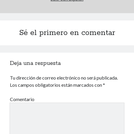
Archivos
Archivos
Sé el primero en comentar
Voyeurismo
4colors
Blue Jay Way
Deja una respuesta
Don Nadie
El Forat
Tu dirección de correo electrónico no será publicada.
El hombre que comía diccionarios
Los campos obligatorios están marcados con
*
Furia
Korochi Industries
Comentario
La decadencia del ingenio
Maese Cámara
Maje
Microbis
Patada al diccionario