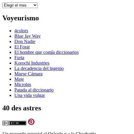
Archivos
Voyeurismo
4colors
Blue Jay Way
Don Nadie
El Forat
El hombre que comía diccionarios
Furia
Korochi Industries
La decadencia del ingenio
Maese Cámara
Maje
Microbis
Patada al diccionario
Una vida vulgar
40 des astres
Un recuerdo especial al Oráculo y a la Chacharita.