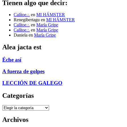
Tienen algo que decir:
Calítoe.:.
en
MI HÁMSTER
Renegibertagu
en
MI HÁMSTER
Calítoe.:.
en
María Gripe
Calítoe.:.
en
María Gripe
Daniela
en
María Gripe
Alea jacta est
Éche así
A fuerza de golpes
LECCIÓN DE GALEGO
Categorías
Categorías
Archivos