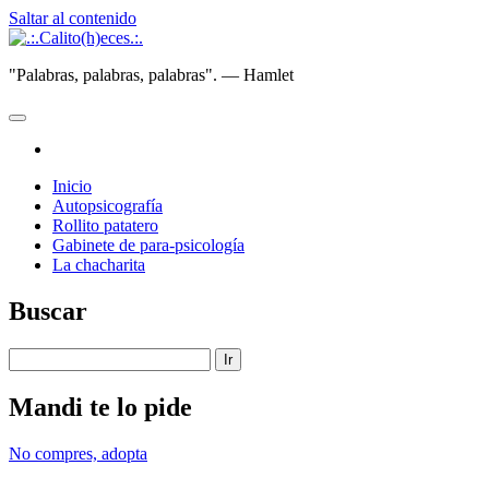
Saltar al contenido
.:.Calito(h)eces.:.
"Palabras, palabras, palabras". — Hamlet
abrir
menú
instagram
principal
Inicio
Autopsicografía
Rollito patatero
Gabinete de para-psicología
La chacharita
Barra
Buscar
lateral
Buscar
Mandi te lo pide
No compres, adopta