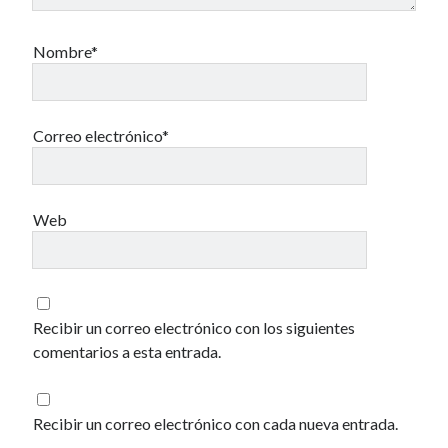
Nombre*
40 des astres
Correo electrónico*
Un recuerdo especial al Oráculo y a la Chacharita.
Web
IBSN: Número de serie de blogs de Internet
00-22-05-2002
Recibir un correo electrónico con los siguientes
comentarios a esta entrada.
Recibir un correo electrónico con cada nueva entrada.