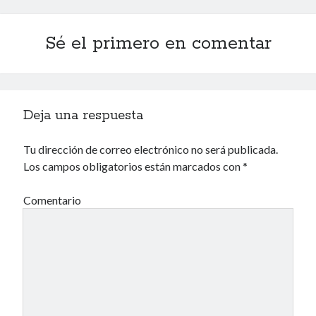
Archivos
Sé el primero en comentar
Voyeurismo
4colors
Deja una respuesta
Blue Jay Way
Don Nadie
El Forat
Tu dirección de correo electrónico no será publicada.
El hombre que comía diccionarios
Los campos obligatorios están marcados con
*
Furia
Korochi Industries
Comentario
La decadencia del ingenio
Maese Cámara
Maje
Microbis
Patada al diccionario
Una vida vulgar