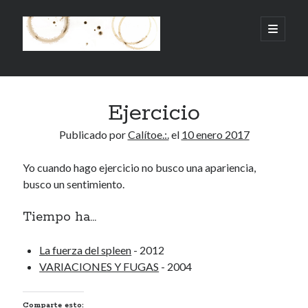
.:.Calito(h)eces.:.
abrir
menú
principa
Barra
Buscar
lateral
Ejercicio
Buscar
Publicado por
Calítoe.:.
el
10 enero 2017
Yo cuando hago ejercicio no busco una apariencia,
busco un sentimiento.
Mandi te lo pide
Tiempo ha...
No compres, adopta
La fuerza del spleen
- 2012
VARIACIONES Y FUGAS
- 2004
Tienen algo que decir:
Comparte esto:
Calítoe.:.
en
MI HÁMSTER