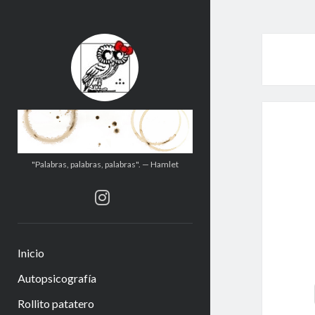
.:.Calito(h)eces.:.
"Palabras, palabras, palabras". — Hamlet
instagram
Inicio
Autopsicografía
Rollito patatero