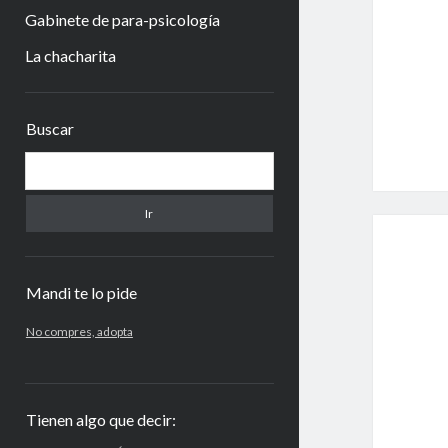
Gabinete de para-psicología
La chacharita
Barra
Buscar
lateral
Buscar
Mandi te lo pide
No compres, adopta
Tienen algo que decir: