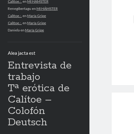
Calítoe.:.
en
MI HÁMSTER
Renegibertagu
en
MI HÁMSTER
Calítoe.:.
en
María Gripe
Calítoe.:.
en
María Gripe
Daniela
en
María Gripe
Alea jacta est
Entrevista de
trabajo
Tª erótica de
Calítoe –
Colofón
Deutsch