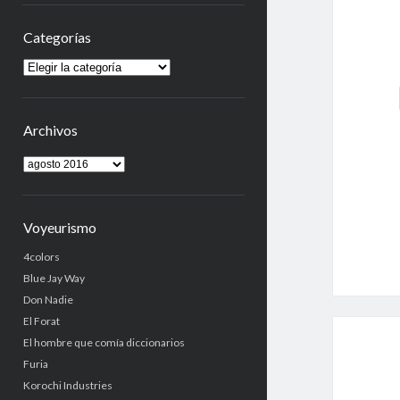
Categorías
Categorías
Archivos
Archivos
Voyeurismo
4colors
Blue Jay Way
Don Nadie
El Forat
El hombre que comía diccionarios
Furia
Korochi Industries