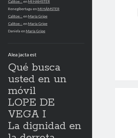
Calítoe.:.
en
MI HÁMSTER
Renegibertagu
en
MI HÁMSTER
Calítoe.:.
en
María Gripe
Calítoe.:.
en
María Gripe
Daniela
en
María Gripe
Alea jacta est
Qué busca
usted en un
móvil
LOPE DE
VEGA I
La dignidad en
la derrota