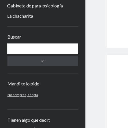
Gabinete de para-psicología
La chacharita
Barra
Buscar
lateral
Buscar
Mandi te lo pide
No compres, adopta
Tienen algo que decir: