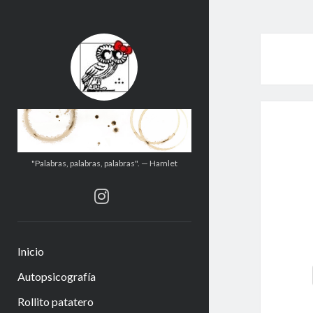
.:.Calito(h)eces.:.
"Palabras, palabras, palabras". — Hamlet
instagram
Inicio
Autopsicografía
Rollito patatero