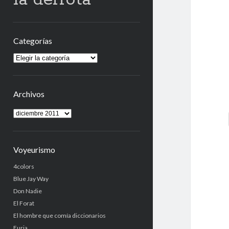
Categorías
Categorías
Archivos
Archivos
Voyeurismo
4colors
Blue Jay Way
Don Nadie
El Forat
El hombre que comía diccionarios
Furia