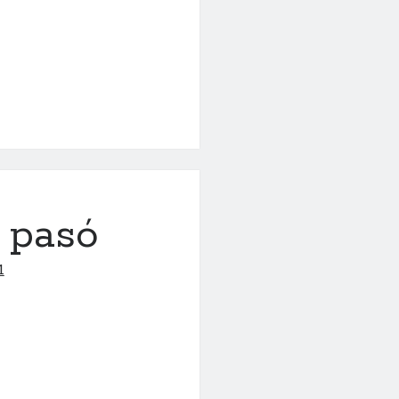
 pasó
1