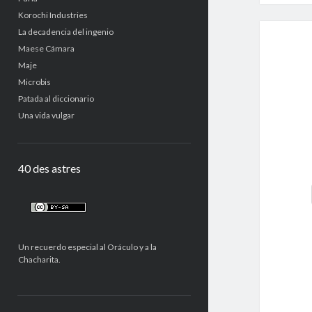
Korochi Industries
La decadencia del ingenio
Maese Cámara
Maje
Microbis
Patada al diccionario
Una vida vulgar
40 des astres
Un recuerdo especial al Oráculo y a la
Chacharita.