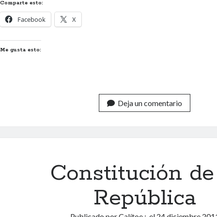
Comparte esto:
Facebook
X
Me gusta esto:
Deja un comentario
Constitución de
República
Publicado por
Calítoe.:.
el
24 diciembre 201