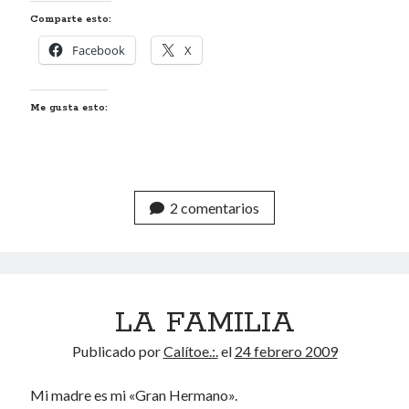
Comparte esto:
Renegibertagu
en
MI HÁMSTER
Calítoe.:.
en
María Gripe
Facebook
X
Calítoe.:.
en
María Gripe
Daniela
en
María Gripe
Me gusta esto:
Alea jacta est
RECUERDOS DE BERLÍN
2 comentarios
Café de pota
COPLOIDES ROSALIANESCAS
Categorías
LA FAMILIA
Categorías
Publicado por
Calítoe.:.
el
24 febrero 2009
Mi madre es mi «Gran Hermano».
Archivos