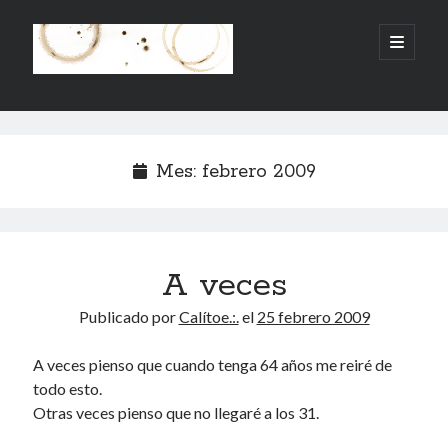
.:.Calito(h)eces.:.
abrir
menú
principa
Barra
Buscar
lateral
Buscar
Mes:
febrero 2009
A veces
Mandi te lo pide
Publicado por
Calítoe.:.
el
25 febrero 2009
No compres, adopta
A veces pienso que cuando tenga 64 años me reiré de
todo esto.
Otras veces pienso que no llegaré a los 31.
Tienen algo que decir:
Calítoe.:.
en
MI HÁMSTER