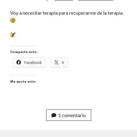
Voy a necesitar terapia para recuperarme de la terapia.
40 des astres
Comparte esto:
Un recuerdo especial al Oráculo y a la Chacharita.
Facebook
X
IBSN: Número de serie de blogs de Internet
Me gusta esto:
00-22-05-2002
1 comentario