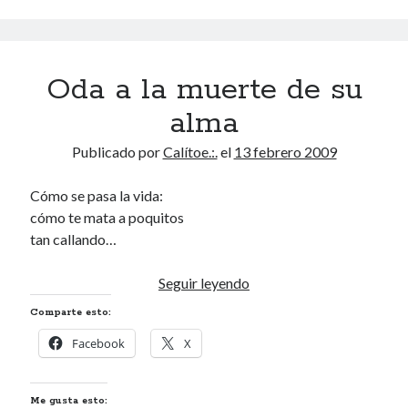
Oda a la muerte de su
alma
Publicado por
Calítoe.:.
el
13 febrero 2009
Cómo se pasa la vida:
cómo te mata a poquitos
tan callando…
Oda
Seguir leyendo
a
Comparte esto:
la
Facebook
X
muerte
de
su
Me gusta esto: