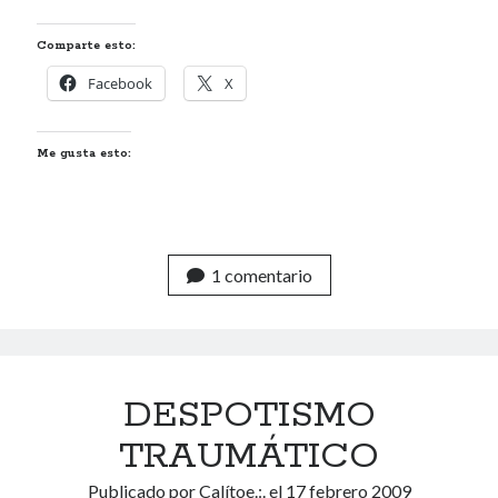
Archivos
Comparte esto:
Facebook
X
Voyeurismo
4colors
Me gusta esto:
Blue Jay Way
Don Nadie
El Forat
El hombre que comía diccionarios
1 comentario
Furia
Korochi Industries
La decadencia del ingenio
Maese Cámara
Maje
DESPOTISMO
Microbis
TRAUMÁTICO
Patada al diccionario
Una vida vulgar
Publicado por
Calítoe.:.
el
17 febrero 2009