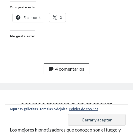
Comparte esto:
Facebook
X
Me gusta esto:
4 comentarios
HIPNOTIZADORES
Aquí hay galletitas. Tómalas o déjalas.
Política de cookies
Publicado por
Calítoe.:.
el
2 octubre 2003
Los mejores hipnotizadores que conozco son el fuego y