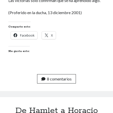
Las victorias sólo confirman que se ha aprendido algo.
Renegibertagu
en
MI HÁMSTER
(Proferido en la ducha, 13 diciembre 2001)
Calítoe.:.
en
María Gripe
Calítoe.:.
en
María Gripe
Daniela
en
María Gripe
Comparte esto:
Facebook
X
Alea jacta est
FELIZ AÑO Y REGALITO
Me gusta esto:
TENER RAZÓN
NANOMICRORRELATO
8 comentarios
Categorías
Categorías
De Hamlet a Horacio
Archivos