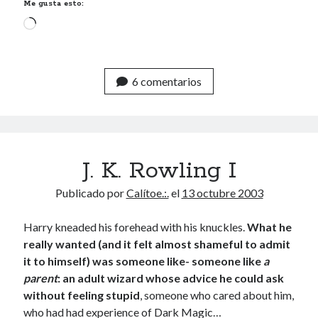
Me gusta esto:
Cargando...
6 comentarios
J. K. Rowling I
Publicado por
Calítoe.:.
el
13 octubre 2003
Harry kneaded his forehead with his knuckles.
What he
really wanted (and it felt almost shameful to admit
it to himself) was someone like- someone like
a
parent
: an adult wizard whose advice he could ask
without feeling stupid
, someone who cared about him,
who had had experience of Dark Magic…