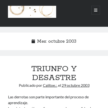
.:.Calito(h)eces.:.
abrir
menú
principa
Barra
Buscar
lateral
Buscar
Mes:
octubre 2003
TRIUNFO Y
Mandi te lo pide
DESASTRE
No compres, adopta
Publicado por
Calítoe.:.
el
29 octubre 2003
Las derrotas son parte importante del proceso de
Tienen algo que decir:
aprendizaje.
Calítoe.:.
en
MI HÁMSTER