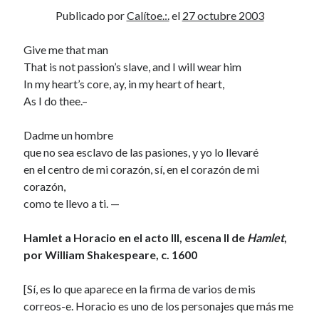
Publicado por
Calítoe.:.
el
27 octubre 2003
Archivos
Give me that man
That is not passion’s slave, and I will wear him
Voyeurismo
In my heart’s core, ay, in my heart of heart,
4colors
As I do thee.–
Blue Jay Way
Don Nadie
Dadme un hombre
El Forat
que no sea esclavo de las pasiones, y yo lo llevaré
El hombre que comía diccionarios
en el centro de mi corazón, sí, en el corazón de mi
Furia
corazón,
Korochi Industries
como te llevo a ti. —
La decadencia del ingenio
Maese Cámara
Hamlet a Horacio en el acto III, escena II de
Hamlet
,
Maje
por William Shakespeare, c. 1600
Microbis
Patada al diccionario
[Sí, es lo que aparece en la firma de varios de mis
Una vida vulgar
correos-e. Horacio es uno de los personajes que más me