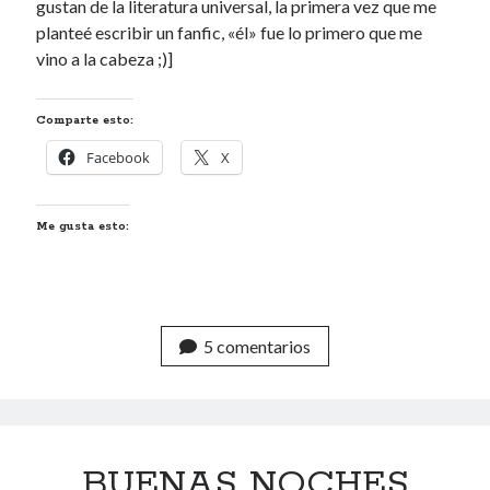
gustan de la literatura universal, la primera vez que me
planteé escribir un fanfic, «él» fue lo primero que me
40 des astres
vino a la cabeza ;)]
Comparte esto:
Facebook
X
Un recuerdo especial al Oráculo y a la Chacharita.
Me gusta esto:
IBSN: Número de serie de blogs de Internet
00-22-05-2002
5 comentarios
BUENAS NOCHES