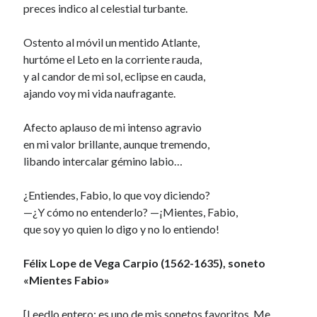
preces indico al celestial turbante.
Ostento al móvil un mentido Atlante,
hurtóme el Leto en la corriente rauda,
y al candor de mi sol, eclipse en cauda,
ajando voy mi vida naufragante.
Afecto aplauso de mi intenso agravio
en mi valor brillante, aunque tremendo,
libando intercalar gémino labio…
¿Entiendes, Fabio, lo que voy diciendo?
—¿Y cómo no entenderlo? —¡Mientes, Fabio,
que soy yo quien lo digo y no lo entiendo!
Félix Lope de Vega Carpio (1562-1635), soneto
«Mientes Fabio»
[Leedlo entero: es uno de mis sonetos favoritos. Me