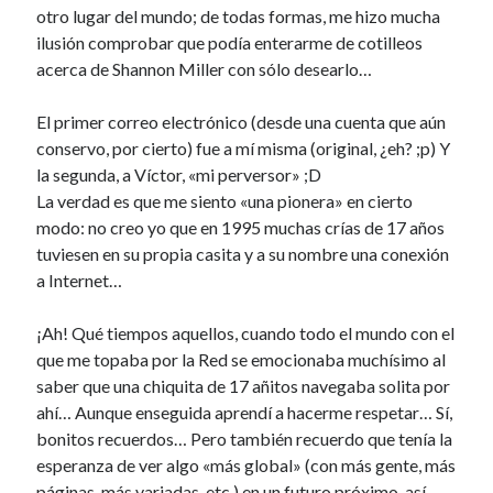
otro lugar del mundo; de todas formas, me hizo mucha
ilusión comprobar que podía enterarme de cotilleos
acerca de Shannon Miller con sólo desearlo…
El primer correo electrónico (desde una cuenta que aún
conservo, por cierto) fue a mí misma (original, ¿eh? ;p) Y
la segunda, a Víctor, «mi perversor» ;D
La verdad es que me siento «una pionera» en cierto
modo: no creo yo que en 1995 muchas crías de 17 años
tuviesen en su propia casita y a su nombre una conexión
a Internet…
¡Ah! Qué tiempos aquellos, cuando todo el mundo con el
que me topaba por la Red se emocionaba muchísimo al
saber que una chiquita de 17 añitos navegaba solita por
ahí… Aunque enseguida aprendí a hacerme respetar… Sí,
bonitos recuerdos… Pero también recuerdo que tenía la
esperanza de ver algo «más global» (con más gente, más
páginas, más variadas, etc.) en un futuro próximo, así